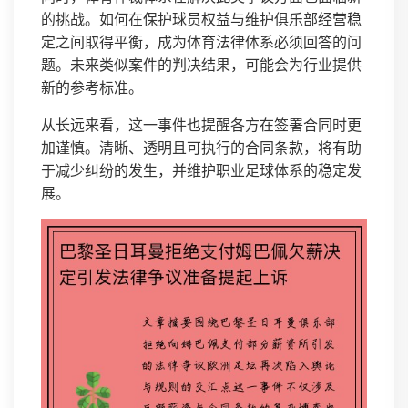
的挑战。如何在保护球员权益与维护俱乐部经营稳
定之间取得平衡，成为体育法律体系必须回答的问
题。未来类似案件的判决结果，可能会为行业提供
新的参考标准。
从长远来看，这一事件也提醒各方在签署合同时更
加谨慎。清晰、透明且可执行的合同条款，将有助
于减少纠纷的发生，并维护职业足球体系的稳定发
展。