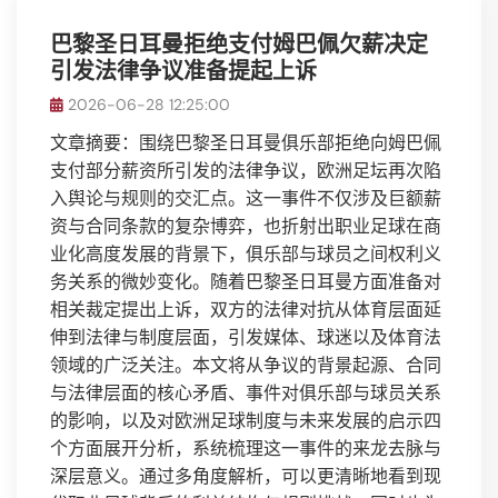
巴黎圣日耳曼拒绝支付姆巴佩欠薪决定
引发法律争议准备提起上诉
2026-06-28 12:25:00
文章摘要：围绕巴黎圣日耳曼俱乐部拒绝向姆巴佩
支付部分薪资所引发的法律争议，欧洲足坛再次陷
入舆论与规则的交汇点。这一事件不仅涉及巨额薪
资与合同条款的复杂博弈，也折射出职业足球在商
业化高度发展的背景下，俱乐部与球员之间权利义
务关系的微妙变化。随着巴黎圣日耳曼方面准备对
相关裁定提出上诉，双方的法律对抗从体育层面延
伸到法律与制度层面，引发媒体、球迷以及体育法
领域的广泛关注。本文将从争议的背景起源、合同
与法律层面的核心矛盾、事件对俱乐部与球员关系
的影响，以及对欧洲足球制度与未来发展的启示四
个方面展开分析，系统梳理这一事件的来龙去脉与
深层意义。通过多角度解析，可以更清晰地看到现