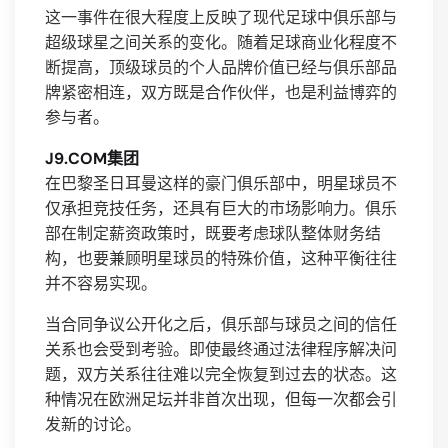
这一事件在很大程度上反映了现代足球中俱乐部与
超级球星之间关系的变化。随着足球商业化程度不
断提高，顶级球员的个人品牌价值已经与俱乐部品
牌紧密相连，双方既是合作伙伴，也是利益博弈的
参与者。
J9.COM集团
在巴黎圣日耳曼这样的豪门俱乐部中，明星球员不
仅承担竞技任务，还具有巨大的市场影响力。俱乐
部在制定薪资政策时，既要考虑球队整体财务结
构，也要兼顾明星球员的特殊价值，这种平衡往往
并不容易实现。
当合同争议公开化之后，俱乐部与球员之间的信任
关系也会受到考验。即使最终通过法律程序解决问
题，双方关系往往难以完全恢复到过去的状态。这
种情况在欧洲足坛并非首次出现，但每一次都会引
发新的讨论。