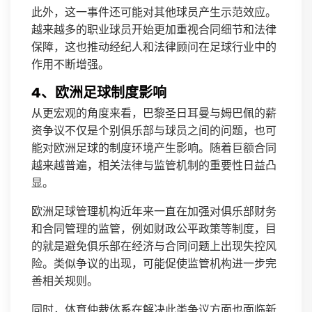
此外，这一事件还可能对其他球员产生示范效应。
越来越多的职业球员开始更加重视合同细节和法律
保障，这也推动经纪人和法律顾问在足球行业中的
作用不断增强。
4、欧洲足球制度影响
从更宏观的角度来看，巴黎圣日耳曼与姆巴佩的薪
资争议不仅是个别俱乐部与球员之间的问题，也可
能对欧洲足球的制度环境产生影响。随着巨额合同
越来越普遍，相关法律与监管机制的重要性日益凸
显。
欧洲足球管理机构近年来一直在加强对俱乐部财务
和合同管理的监管，例如财政公平政策等制度，目
的就是避免俱乐部在经济与合同问题上出现失控风
险。类似争议的出现，可能促使监管机构进一步完
善相关规则。
同时，体育仲裁体系在解决此类争议方面也面临新