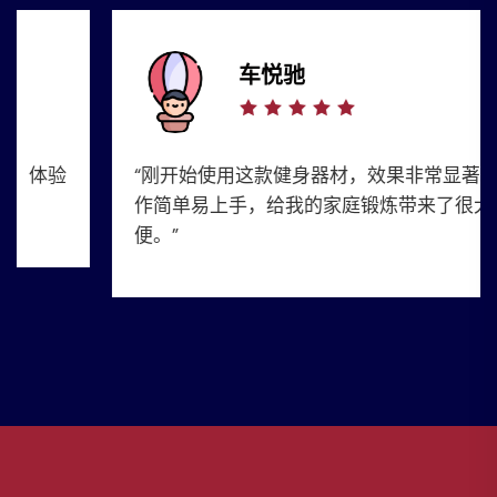
车悦驰
“刚开始使用这款健身器材，效果非常显著。操
作简单易上手，给我的家庭锻炼带来了很大的方
便。”