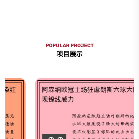
POPULAR PROJECT
项目展示