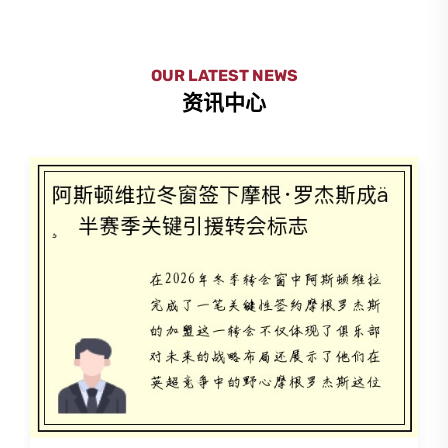
OUR LATEST NEWS
资讯中心