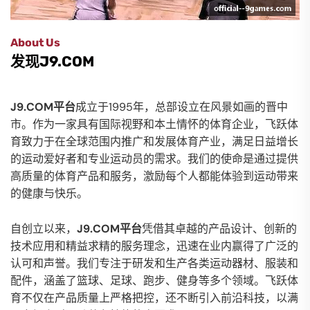
About Us
发现J9.COM
J9.COM平台
成立于1995年，总部设立在风景如画的晋中
市。作为一家具有国际视野和本土情怀的体育企业，飞跃体
育致力于在全球范围内推广和发展体育产业，满足日益增长
的运动爱好者和专业运动员的需求。我们的使命是通过提供
高质量的体育产品和服务，激励每个人都能体验到运动带来
的健康与快乐。
自创立以来，
J9.COM平台
凭借其卓越的产品设计、创新的
技术应用和精益求精的服务理念，迅速在业内赢得了广泛的
认可和声誉。我们专注于研发和生产各类运动器材、服装和
配件，涵盖了篮球、足球、跑步、健身等多个领域。飞跃体
育不仅在产品质量上严格把控，还不断引入前沿科技，以满