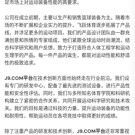
足市场上对运动装备性能的高要求。
公司在成立初期，主要以生产和销售篮球装备为主。随着市
场的不断扩展和企业实力的提升，飞跃体育逐步拓展了产品
线，并涉足更多的运动项目。我们的产品设计团队由一群充
满创意和热情的专家组成，他们紧跟全球运动时尚潮流，结
合科学研究和用户反馈，致力于打造符合人体工程学和运动
生理学的产品。每一件产品的诞生，都是对运动性能和舒适
性的极致追求。
J9.COM平台
在技术创新方面也始终走在行业前沿。我们设
有专门的研发中心，配备了最先进的测试设备，进行产品性
能和安全性评估。同时，我们与多所知名体育学院和科研机
构建立了紧密的合作关系，共同开展运动科学研究和技术攻
关。我们的目标是通过科技的力量，提升运动装备的功能性
和耐用性，帮助运动员在各项竞技中取得更好的成绩。
除了注重产品的研发和技术创新，
J9.COM平台
还非常重视