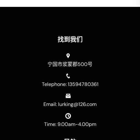
找到我们
宁国市浆蒙郡500号
Telephone: 13594780361
Email: lurking@126.com
Time: 9.00am-4.00pm