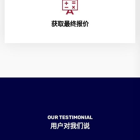
获取最终报价
OUR TESTIMONIAL
用户对我们说