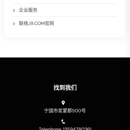
企业服务
联络J9.COM官网
找到我们
宁国市浆蒙郡500号
Telephone: 13594780361