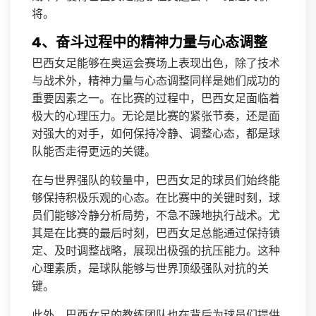
将。
4、奋斗过程中的精神力量与心态调整
巴西女足能够在奥运会赛场上表现出色，除了技术
与战术外，精神力量与心态调整同样是她们成功的
重要因素之一。在比赛的过程中，巴西女足面临着
极大的心理压力。无论是比赛的紧张节奏，还是面
对强大的对手，如何保持冷静、调整心态，都是球
队能否走得更远的关键。
在与世界强队的较量中，巴西女足的球员们始终能
够保持积极乐观的心态。在比赛中的关键时刻，球
员们能够冷静分析局势，不急不躁地执行战术。尤
其是在比赛的最后时刻，巴西女足总能通过保持镇
定、及时调整战略，展现出极强的抗压能力。这种
心理素质，是球队能够与世界顶级强队对抗的关
键。
此外，巴西女足的教练团队也在背后为球员们提供