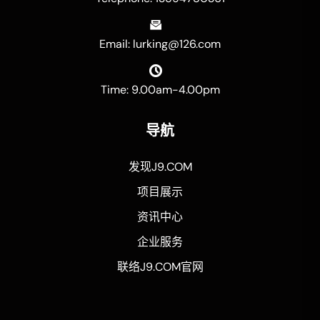
Email: lurking@126.com
Time: 9.00am-4.00pm
导航
发现J9.COM
项目展示
资讯中心
企业服务
联络J9.COM官网