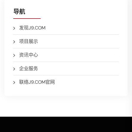
导航
发现J9.COM
项目展示
资讯中心
企业服务
联络J9.COM官网