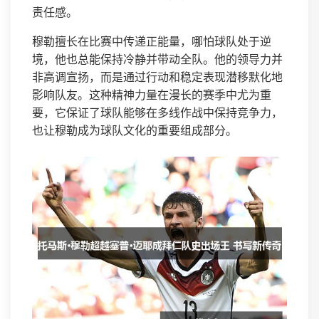
责任感。
穆勒擅长在比赛中传递正能量，哪怕球队处于逆
境，他也总能保持冷静并带动全队。他的领导力并
非高调宣扬，而是通过行动和稳定表现潜移默化地
影响队友。这种精神力量在漫长的赛季中尤为重
要，它保证了球队能够在多线作战中保持竞争力，
也让穆勒成为球队文化的重要组成部分。