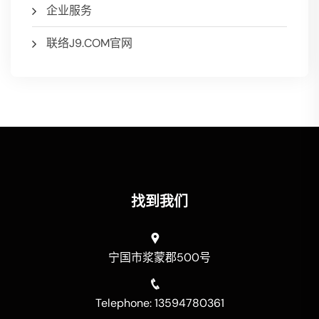
企业服务
联络J9.COM官网
找到我们
宁国市浆蒙郡500号
Telephone: 13594780361