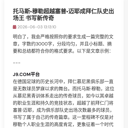
托马斯·穆勒超越塞普·迈耶成拜仁队史出
场王 书写新传奇
2026-06-03 13:13:10
明白了，我会严格按照你的要求生成一篇完整的文
章，字数约3000字，分段均匀，并且小标题、摘
要和总结都符合你的格式要求。以下是文章示例：
---
J9.COM平台
在德国足球的历史长河中，拜仁慕尼黑俱乐部一直
是无数球员梦寐以求的舞台。而托马斯·穆勒，这位
从慕尼黑青训体系走出的传奇球员，如今以其卓越
的职业生涯和持久的竞技状态，超越了前拜仁门将
塞普·迈耶，成为俱乐部队史出场次数最多的球员，
书写了属于自己的传奇篇章。这一里程碑不仅是对
穆勒个人职业生涯的高度肯定，更象征着一个时代