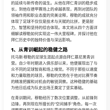
的延续与新传奇的诞生。从他在拜仁青训的稳步成
长，到他在德甲赛场上的卓越表现，再到对团队的
领袖作用和职业态度的完美诠释，穆勒的成就充分
体现了足球不仅仅是技术与天赋的比拼，更是耐
力、智慧和坚持的综合体现。本文将从四个方面详
细解读穆勒如何实现这一伟大里程碑，并探讨他在
拜仁历史中的独特价值与深远影响。
1、从青训崛起的稳健之路
托马斯·穆勒的足球生涯起点源自拜仁慕尼黑青训
营。自少年时期进入俱乐部以来，他便展现出了与
众不同的足球智商和场上嗅觉。不同于那些以速度
和力量取胜的球员，穆勒的优势在于他对比赛节奏
的精准把握和对机会的敏锐洞察。这种稳健的基础
为他日后成为队史出场王奠定了坚实基础。
在青训期间，穆勒经历了数次位置调整，从前锋到
边锋，再到现在所擅长的“空间捕手”角色，每一次