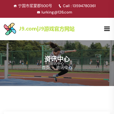
宁国市浆蒙郡500号
Call : 13594780361
lurking@126.com
资讯中心
首页
资讯中心