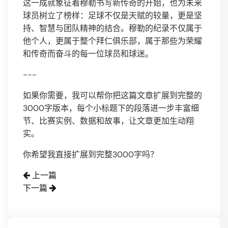
这一成就象征着穆勒书写新传奇的开始，也为未来
球员树立了榜样：足球不仅是天赋的较量，更是坚
持、智慧与团队精神的结合。穆勒的纪录不仅属于
他个人，更属于整个拜仁俱乐部，属于那些为荣耀
和传奇而奋斗的每一位球员和球迷。
---
如果你需要，我可以帮你把这篇文章扩展到完整的
3000字版本，每个小标题下的段落进一步丰富细
节、比赛实例、数据和故事，让文章更加生动翔
实。
你希望我直接扩展到完整3000字吗？
上一篇
下一篇