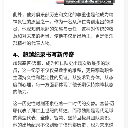
此外，他对俱乐部历史和文化的尊重也是他成为精
神象征的原因之一。作为一名从拜仁青训走出的球
员，他深知俱乐部的荣耀与责任，这种对传统的敬
意和对未来的担当，使他不仅是出场王，更是俱乐
部精神的代表人物。
4、超越纪录书写新传奇
超越塞普·迈耶，成为拜仁队史出场次数最多的球
员，这一纪录不仅仅是数字的堆积，更是穆勒职业
生涯持久性和稳定性的见证。从技术到身体，从态
度到心理，每一方面都体现了他长期保持巅峰状态
的能力。
这一历史性时刻还象征着一个时代的交替。塞普·迈
耶代表了拜仁上世纪的辉煌，而穆勒则是现代足球
的典型代表：全能、智慧、坚持且极具团队意识。
他的出场纪录不仅刷新了俱乐部历史，也为未来球