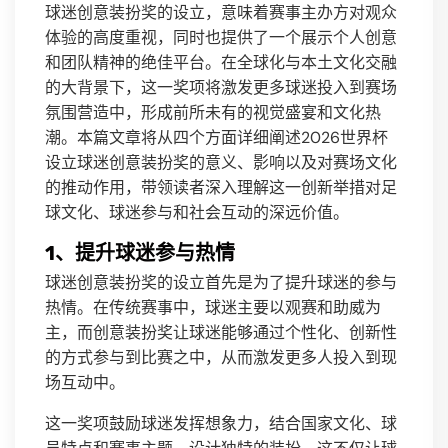
球迷创意装扮奖的设立，意味着赛事主办方对观众
体验的高度重视，同时也提供了一个展示个人创意
和团队精神的绝佳平台。在全球化与本土文化交融
的大背景下，这一奖项将激发更多球迷投入到赛场
氛围营造中，形成前所未有的视觉盛宴和文化热
潮。本篇文章将从四个方面详细阐述2026世界杯
设立球迷创意装扮奖的意义、影响以及对赛场文化
的推动作用，带领读者深入理解这一创新举措对足
球文化、球迷参与和社会互动的深远价值。
1、提升球迷参与热情
球迷创意装扮奖的设立首先是为了提升球迷的参与
热情。在传统赛事中，球迷主要以观赛和助威为
主，而创意装扮奖让球迷能够通过个性化、创新性
的方式参与到比赛之中，从而激发更多人投入到现
场互动中。
这一奖项鼓励球迷发挥想象力，结合国家文化、球