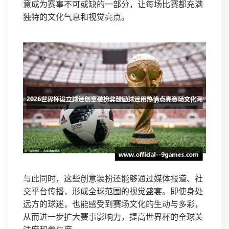
意成为赛事不可或缺的一部分，让每场比赛都充满
独特的文化气息和视觉亮点。
与此同时，这些创意装扮还能够通过媒体报道、社
交平台传播，形成全球范围的视觉盛宴。即使身处
远方的球迷，也能感受到赛场文化的生动与多彩，
从而进一步扩大赛事影响力，提高世界杯的全球关