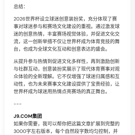
总结：
2026世界杯设立球迷创意装扮奖，充分体现了赛
事对球迷参与和赛场文化建设的重视。通过激发球
迷的创意热情，丰富赛场视觉体验，并促进文化交
流，这一创新举措不仅让世界杯成为体育竞技的舞
台，也成为全球文化互动和创意表达的盛会。
从提升参与热情到促进文化多样性，再到激励创新
与社群互动，创意装扮奖展示了现代体育赛事对观
众体验的全新理解。它不仅增强了球迷归属感和互
动性，也为未来赛事文化建设提供了宝贵经验，让
世界杯成为球迷用热情点亮赛场的真正舞台。
---
J9.COM集团
如果你需要，我可以帮你把这篇文章扩展到完整的
3000字左右版本，每个自然段字数均匀控制，并