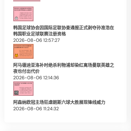
韩国足球协会因国际足联协查通报正式剥夺孙准浩在
韩国职业足球联赛注册资格
2026-08-06 12:57:27
阿马德迪亚洛补时绝杀利物浦却染红离场曼联英雄之
夜也付出代价
2026-08-06 12:14:36
阿森纳欧冠主场狂虐朗斯六球大胜展现锋线威力
2026-08-06 11:24:32