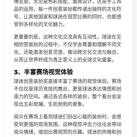
博览会。无论是色彩搭配、面具设计，还是手工饰
品的运用，每一件创意装扮都传递出独特的文化符
号，让其他国家和球迷在观赏比赛的同时，也能感
受到多样化的文化魅力。
更重要的是，这种文化交流具有互动性。球迷在互
相欣赏装扮的过程中，不仅学会尊重和理解不同文
化，还能激发创意灵感，推动跨文化交流与融合，
从而让世界杯成为真正意义上的全球文化盛宴。
3、丰富赛场视觉体验
球迷创意装扮奖直接丰富了赛场的视觉体验。赛场
不仅仅是球员竞技的舞台，更是球迷表达情感和创
造力的空间。通过各式各样的装扮，整个看台会呈
现出五彩斑斓、生机勃勃的景象。
观众在赛场上看到球迷们别出心裁的装扮时，会感
受到更强的现场氛围，这种视觉冲击力往往会带动
观众情绪，增加比赛观赏的乐趣。球迷的热情和创