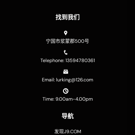
找到我们
宁国市浆蒙郡500号
Telephone: 13594780361
Email: lurking@126.com
Time: 9.00am-4.00pm
导航
发现J9.COM