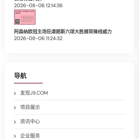
2026-08-06 12:14:36
阿森纳欧冠主场狂虐朗斯六球大胜展现锋线威力
2026-08-06 11:24:32
导航
发现J9.COM
项目展示
资讯中心
企业服务