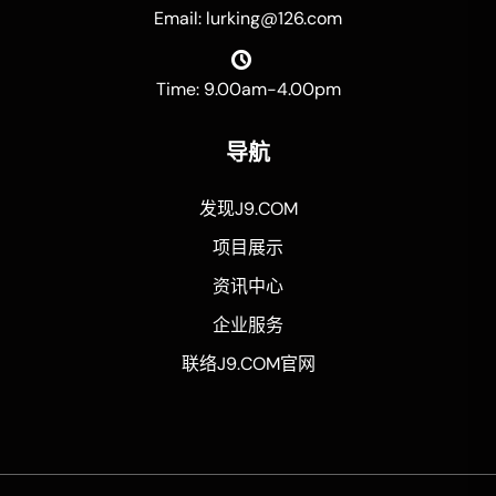
Email: lurking@126.com
Time: 9.00am-4.00pm
导航
发现J9.COM
项目展示
资讯中心
企业服务
联络J9.COM官网