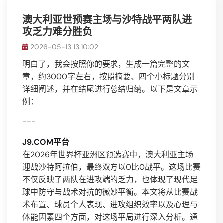
澳大利亚世预赛主场与沙特战平两队进
攻乏力难分胜负
2026-05-13 13:10:02
明白了，我会按照你的要求，生成一篇完整的文
章，约3000字左右，按照摘要、四个小标题分别
详细阐述，并在结尾进行总结归纳。以下是文章示
例：
---
J9.COM平台
在2026年世界杯亚洲区预选赛中，澳大利亚主场
迎战沙特阿拉伯，最终双方以0比0战平。这场比赛
不仅反映了两队在进攻端的乏力，也体现了现代足
球中防守与战术对抗的微妙平衡。本文将从比赛战
术布置、球员个人表现、进攻组织效率以及心理与
体能因素四个方面，对这场平局进行深入分析。通