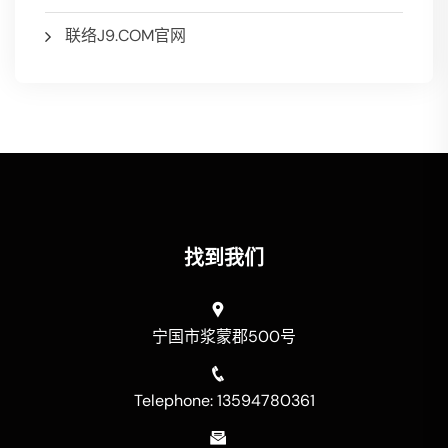
联络J9.COM官网
找到我们
宁国市浆蒙郡500号
Telephone: 13594780361