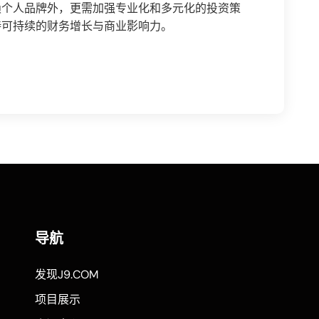
赖个人品牌外，更需加强专业化和多元化的投资策
持可持续的财务增长与商业影响力。
导航
发现J9.COM
项目展示