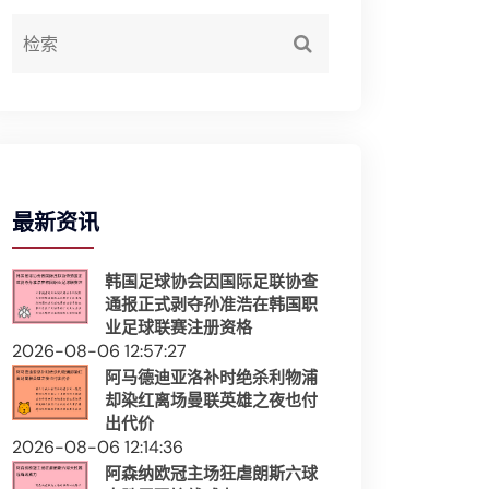
最新资讯
韩国足球协会因国际足联协查
通报正式剥夺孙准浩在韩国职
业足球联赛注册资格
2026-08-06 12:57:27
阿马德迪亚洛补时绝杀利物浦
却染红离场曼联英雄之夜也付
出代价
2026-08-06 12:14:36
阿森纳欧冠主场狂虐朗斯六球