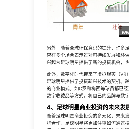
另外，随着全球环保意识的提升，许多
曾在多个场合表示过对可持续发展和环
兴起为足球明星提供了新的投资机会，
此外，数字化时代带来了虚拟现实（VR
足球明星提供了投资新兴技术的契机。
的商业模式。如C罗和梅西等球员都已经
数字收藏品等方式，将自己的品牌与数
4、足球明星商业投资的未来发
随着足球明星商业投资的多元化，未来
牌合作，足球明星将更加注重如何通过