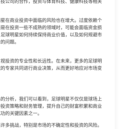
科技公司的合作，投资与体育科技、健康科技等相关
明星在商业投资中面临的风险也在增大。过度依赖个
别是在投资一些不成熟的领域时，可能会面临资金损
，足球明星如何持续保持商业价值，以及如何规避市
虑的问题。
重视投资的专业性和长远性。在未来，更多的足球明
域的专家共同进行商业决策，从而更好地应对市场变
略的分析，我们可以看到，足球明星不仅仅是球场上
的投资策略和财务管理，提升自己的财富积累和商业
成功的关键因素之一。
临许多挑战，特别是市场的不确定性和投资的风险。