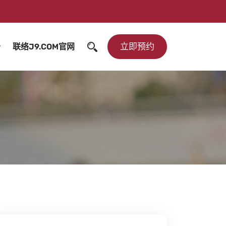
立即预约
务
联络J9.COM官网