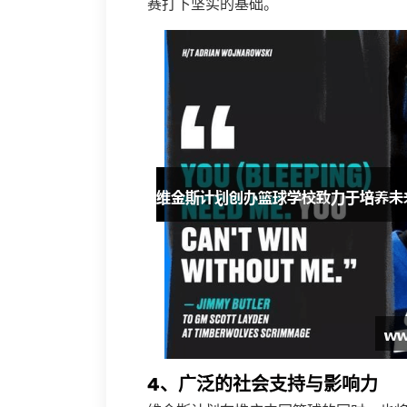
赛打下坚实的基础。
4、广泛的社会支持与影响力