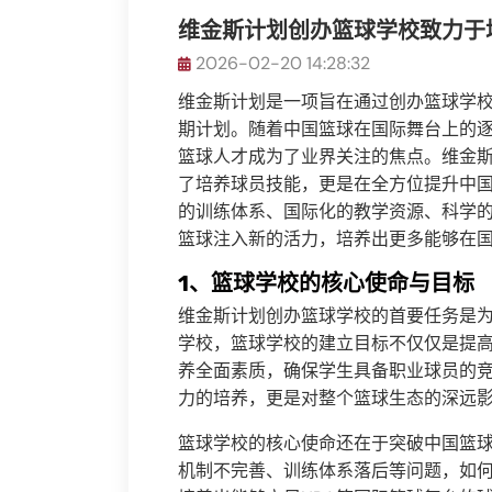
维金斯计划创办篮球学校致力于
2026-02-20 14:28:32
维金斯计划是一项旨在通过创办篮球学
期计划。随着中国篮球在国际舞台上的
篮球人才成为了业界关注的焦点。维金
了培养球员技能，更是在全方位提升中
的训练体系、国际化的教学资源、科学
篮球注入新的活力，培养出更多能够在
1、篮球学校的核心使命与目标
维金斯计划创办篮球学校的首要任务是
学校，篮球学校的建立目标不仅仅是提
养全面素质，确保学生具备职业球员的
力的培养，更是对整个篮球生态的深远
篮球学校的核心使命还在于突破中国篮
机制不完善、训练体系落后等问题，如