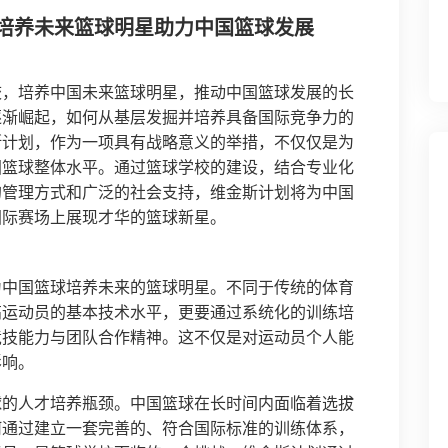
培养未来篮球明星助力中国篮球发展
校，培养中国未来篮球明星，推动中国篮球发展的长
逐渐崛起，如何从基层发掘并培养具备国际竞争力的
斯计划，作为一项具有战略意义的举措，不仅仅是为
国篮球整体水平。通过篮球学校的建设，结合专业化
的管理方式和广泛的社会支持，维金斯计划将为中国
国际赛场上展现才华的篮球新星。
为中国篮球培养未来的篮球明星。不同于传统的体育
高运动员的基本技术水平，更要通过系统化的训练培
竞技能力与团队合作精神。这不仅是对运动员个人能
影响。
球的人才培养瓶颈。中国篮球在长时间内面临着选拔
何通过建立一套完善的、符合国际标准的训练体系，