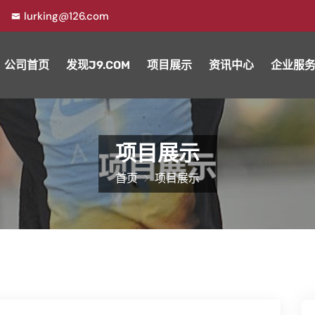
lurking@126.com
公司首页
发现J9.COM
项目展示
资讯中心
企业服
项目展示
首页
项目展示