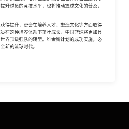
会提升球员的竞技水平，也将推动篮球文化的普及，
上获得提升，更会在培养人才、塑造文化等方面取得
球员在这种培养体系下茁壮成长，中国篮球将更加具
到世界顶级强队的转型。维金斯计划的成功实施，必
个全新的篮球时代。