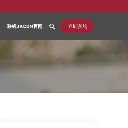
立即预约
务
联络J9.COM官网