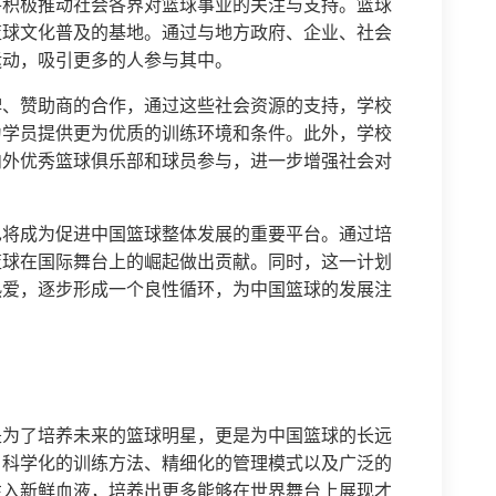
将积极推动社会各界对篮球事业的关注与支持。篮球
篮球文化普及的基地。通过与地方政府、企业、社会
运动，吸引更多的人参与其中。
牌、赞助商的合作，通过这些社会资源的支持，学校
为学员提供更为优质的训练环境和条件。此外，学校
内外优秀篮球俱乐部和球员参与，进一步增强社会对
也将成为促进中国篮球整体发展的重要平台。通过培
篮球在国际舞台上的崛起做出贡献。同时，这一计划
热爱，逐步形成一个良性循环，为中国篮球的发展注
是为了培养未来的篮球明星，更是为中国篮球的长远
、科学化的训练方法、精细化的管理模式以及广泛的
注入新鲜血液，培养出更多能够在世界舞台上展现才