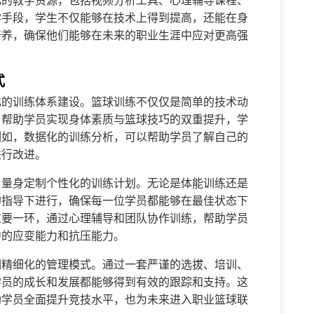
化的教学资源，包括视频分析工具、心理辅导课程、
学手段，学生不仅能够在技术上得到提高，还能在身
培养，确保他们能够在未来的职业生涯中应对更高强
式
化的训练体系建设。篮球训练不仅仅是简单的技术动
了帮助学员实现身体素质与篮球技巧的双重提升，学
例如，数据化的训练分析，可以帮助学员了解自己的
进行改进。
，量身定制个性化的训练计划。无论是体能训练还是
的指导下进行，确保每一位学员都能够在最佳状态下
重要一环，通过心理辅导和团队协作训练，帮助学员
中的应变能力和抗压能力。
调精细化的管理模式。通过一套严谨的选拔、培训、
学员的成长和发展都能够得到有效的跟踪和支持。这
助学员全面提升竞技水平，也为未来进入职业篮球联