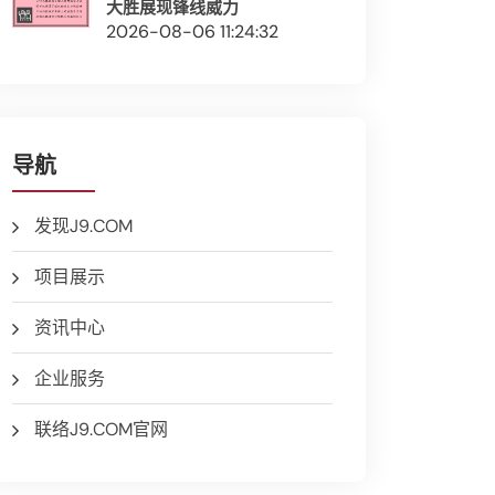
大胜展现锋线威力
2026-08-06 11:24:32
导航
发现J9.COM
项目展示
资讯中心
企业服务
联络J9.COM官网