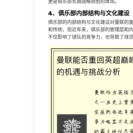
更是俱乐部长期战略规划的体现。
4、俱乐部内部结构与文化建设
俱乐部的内部结构与文化建设对曼联的
和传统，但近年来，俱乐部的管理层和
不仅影响了球队的竞争力，也导致了球