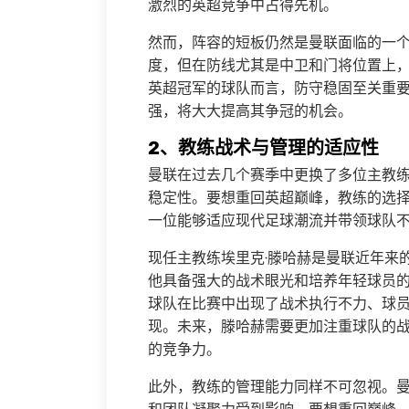
激烈的英超竞争中占得先机。
然而，阵容的短板仍然是曼联面临的一
度，但在防线尤其是中卫和门将位置上
英超冠军的球队而言，防守稳固至关重
强，将大大提高其争冠的机会。
2、教练战术与管理的适应性
曼联在过去几个赛季中更换了多位主教
稳定性。要想重回英超巅峰，教练的选
一位能够适应现代足球潮流并带领球队
现任主教练埃里克·滕哈赫是曼联近年来
他具备强大的战术眼光和培养年轻球员
球队在比赛中出现了战术执行不力、球
现。未来，滕哈赫需要更加注重球队的
的竞争力。
此外，教练的管理能力同样不可忽视。