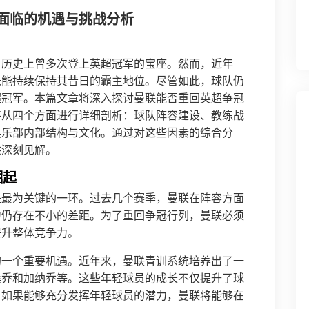
面临的机遇与挑战分析
，历史上曾多次登上英超冠军的宝座。然而，近年
未能持续保持其昔日的霸主地位。尽管如此，球队仍
超冠军。本篇文章将深入探讨曼联能否重回英超争冠
将从四个方面进行详细剖析：球队阵容建设、教练战
俱乐部内部结构与文化。通过对这些因素的综合分
供深刻见解。
崛起
是最为关键的一环。过去几个赛季，曼联在阵容方面
力仍存在不小的差距。为了重回争冠行列，曼联必须
提升整体竞争力。
的一个重要机遇。近年来，曼联青训系统培养出了一
桑乔和加纳乔等。这些年轻球员的成长不仅提升了球
。如果能够充分发挥年轻球员的潜力，曼联将能够在