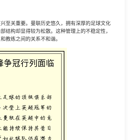
复兴至关重要。曼联历史悠久，拥有深厚的足球文化
内部结构却显得较为松散。这种管理上的不稳定性，
员和教练之间的关系不和谐。