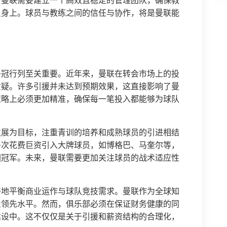
，曼联需要建立一个高效且稳定的管理团队，确保教
员身上。球员与教练之间的信任与协作，将是曼联能
争冠行列至关重要。近年来，曼联在转会市场上的投
质疑。许多引援并未达到预期效果，这直接影响了曼
策略上必须更加精准，确保每一笔投入都能够为球队
发展为目标，注重青训的培养和成熟球员的引进相结
多次花费巨资引入大牌球员，如博格巴、马奎尔等，
回冠军。未来，曼联需要更加关注球员的战术适应性
。
好地平衡商业运作与球队竞技需求。曼联作为全球知
业领先水平。然而，俱乐部必须在保证财务健康的同
建设中。这不仅仅是关于引援和薪资结构的合理化，