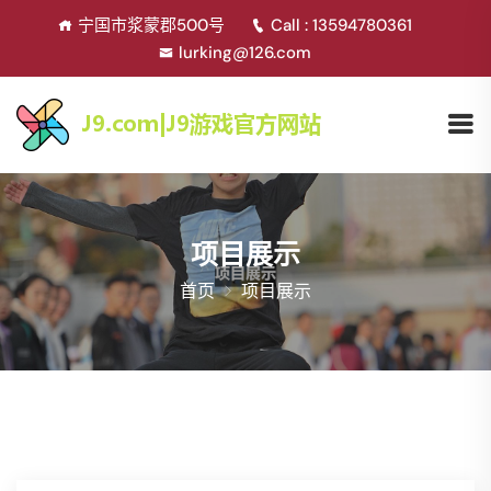
宁国市浆蒙郡500号
Call : 13594780361
lurking@126.com
项目展示
首页
项目展示