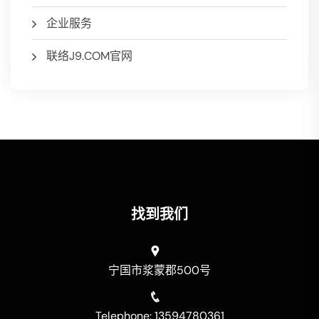
企业服务
联络J9.COM官网
找到我们
宁国市浆蒙郡500号
Telephone: 13594780361