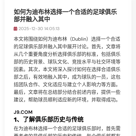
如何为迪布林选择一个合适的足球俱乐
部并融入其中
2025-12-30 14:05:13
本文将围绕如何为迪布林（Dublin）选择一个合适
的足球俱乐部并融入其中展开讨论。首先，文章将
从几个重要角度分析选择俱乐部的标准，包括俱乐
部的历史背景、球队文化、竞技水平与社交环境等
因素。其次，本文将深入探讨如何在选择合适俱乐
部之后，有效地融入其中，成为球队的一员，这包
括团队合作、文化适应与建立个人影响力等方面。
最后，文章将在总结部分结合前述内容，提供一些
建议，帮助球员顺利适应新的环境，并取得成功。
J9.COM
1、了解俱乐部历史与传统
在为迪布林选择一个合适的足球俱乐部时，首先需