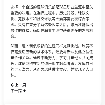
选择一个合适的足球俱乐部是球员职业生涯中至关
重要的决定。在选择过程中，历史背景、球队文
化、竞技水平和社交环境等因素都需要被综合考
虑。只有在充分了解这些因素之后，球员才能做出
最佳的选择，确保在职业生涯中获得更多的发展机
会。
然而，融入新俱乐部的过程同样充满挑战。球员不
仅需要适应新的战术体系，还要与新队友建立信任
与合作关系。通过不断努力、学习并与他人共同成
长，球员能够在新的俱乐部中站稳脚跟，发挥自己
的最大潜力，从而为球队做出贡献，并实现个人目
标。
上一篇
下一篇