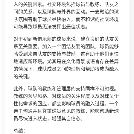
入的关键因素。社交环境包括球员与教练、队友之
间的关系，以及球队与外界的互动。一支融洽的球
队氛围有助于球员尽快融入，而不和谐的社交环境
可能导致球员无法发挥出最佳状态。
对于初到新俱乐部的球员来说，建立良好的队友关
系至关重要。加入一个团结友爱的团队，球员能够
感受到来自队友的支持与鼓励，这有助于他们更快
地适应新环境。尤其是在文化背景或语言存在差异
的情况下，球队成员之间的理解和帮助将成为融入
的关键。
此外，球队的教练和管理层的支持同样不可忽视。
教练的领导风格、对球员的关注程度以及对球员个
性化需求的回应，都会影响球员的融入过程。一个
善于沟通并且尊重球员意见的教练，能够帮助新球
员尽快进入状态，增强其自信心。
总结：