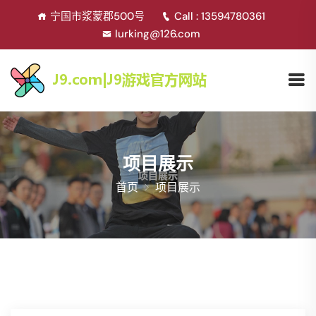
宁国市浆蒙郡500号
Call : 13594780361
lurking@126.com
项目展示
首页
项目展示