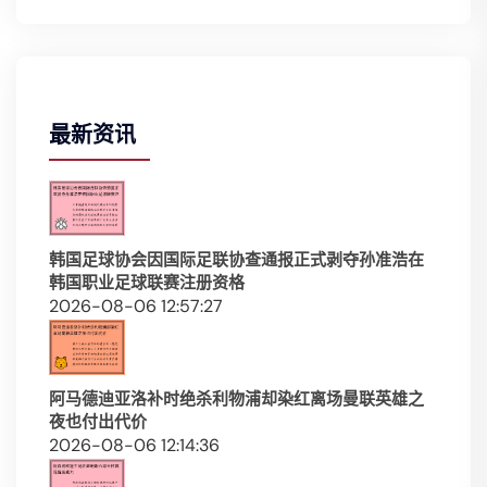
最新资讯
韩国足球协会因国际足联协查通报正式剥夺孙准浩在
韩国职业足球联赛注册资格
2026-08-06 12:57:27
阿马德迪亚洛补时绝杀利物浦却染红离场曼联英雄之
夜也付出代价
2026-08-06 12:14:36