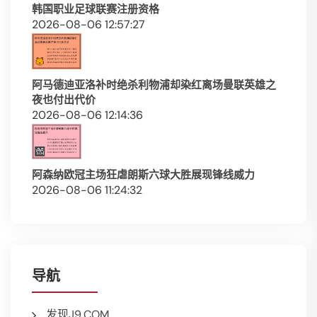
韩国职业足球联赛注册资格
2026-08-06 12:57:27
阿马德迪亚洛补时绝杀利物浦却染红离场曼联英雄之
夜也付出代价
2026-08-06 12:14:36
阿森纳欧冠主场狂虐朗斯六球大胜展现锋线威力
2026-08-06 11:24:32
导航
发现J9.COM