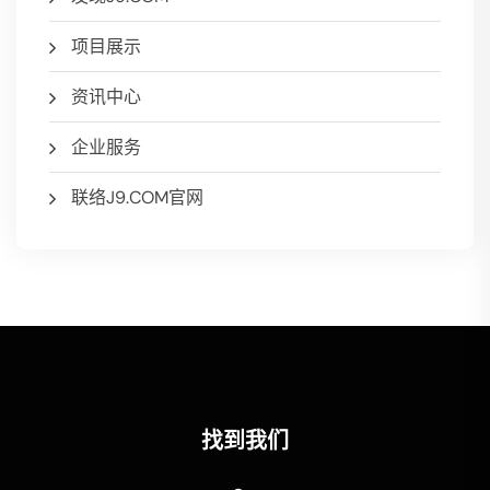
项目展示
资讯中心
企业服务
联络J9.COM官网
找到我们