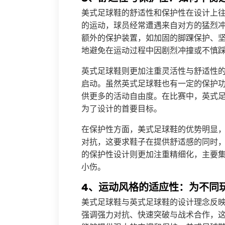
美式足球鞋的舒适性和保护性在设计上
的运动，球员经常遭遇来自对方的猛烈
额外的保护装置，如加固的脚踝保护、
地避免在运动过程中因剧烈冲撞或不慎
英式足球鞋则更加注重灵活性与舒适性
启动。虽然英式足球鞋也有一定的保护
供更多的活动自由度。在比赛中，英式
为了设计的首要目标。
在保护性方面，美式足球鞋的优势明显
对抗，这要求鞋子在提供舒适感的同时
的保护性设计则更加注重精细化，主要
小伤。
4、运动风格的适应性：为不同
美式足球鞋与英式足球鞋的设计理念反
强调强力对抗、快速突破与战术合作，