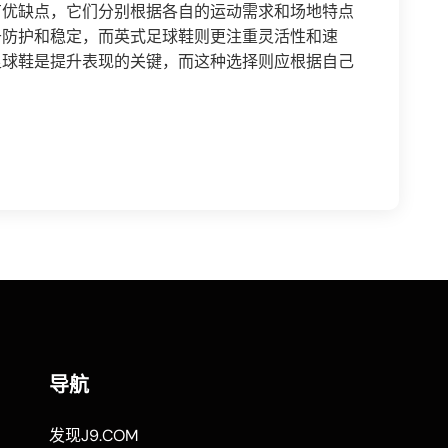
有优缺点，它们分别根据各自的运动需求和场地特点
于防护和稳定，而英式足球鞋则更注重灵活性和速
足球鞋是提升表现的关键，而这种选择则应根据自己
导航
发现J9.COM