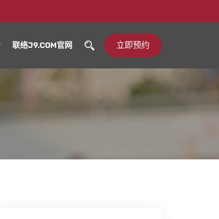
立即预约
务
联络J9.COM官网