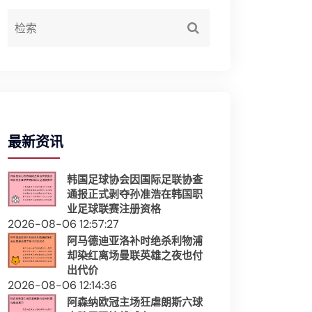
最新资讯
韩国足球协会因国际足联协查
通报正式剥夺孙准浩在韩国职
业足球联赛注册资格
2026-08-06 12:57:27
阿马德迪亚洛补时绝杀利物浦
却染红离场曼联英雄之夜也付
出代价
2026-08-06 12:14:36
阿森纳欧冠主场狂虐朗斯六球