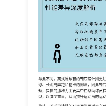
与此不同，英式足球鞋的鞋底设计则更
球、长距离奔跑和精准的脚法，因此鞋
短，提供的抓地力主要集中在帮助球员
型，以减少重量，从而提升运动员的运