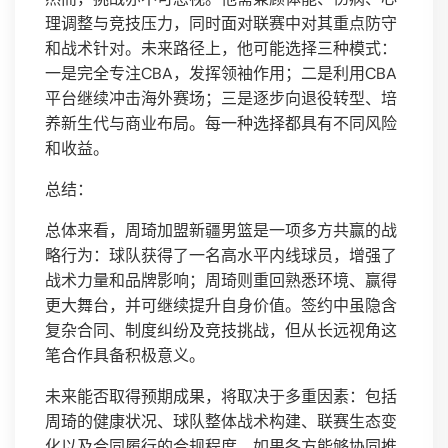
理调整与竞技压力，同时面对联赛中对其重点防守
和战术针对。未来路径上，他可能选择三种模式：
一是完全专注CBA，发挥领袖作用；二是利用CBA
平台继续冲击海外赛场；三是逐步向退役转型、培
养新生代与商业布局。每一种选择都具有不同风险
和收益。
总结：
总体来看，周琦加盟新疆男篮是一项多方共赢的战
略行为：球队获得了一名高水平内线球员，增强了
战术力量和品牌影响；周琦则重回熟悉环境、赢得
更大舞台，并可继续提升自身价值。签约中虽隐含
复杂合同、制度纠纷及竞技挑战，但从长远视角这
笔合作具备积极意义。
未来能否取得预期成果，将取决于多重因素：包括
周琦的健康状况、球队整体战术构建、联赛生态变
化以及合同履行的合规程度。如果各方能够协同推