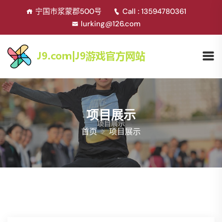
宁国市浆蒙郡500号
Call : 13594780361
lurking@126.com
项目展示
首页
项目展示