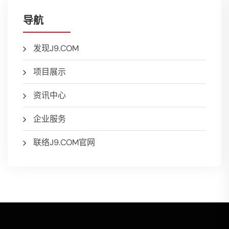
导航
发现J9.COM
项目展示
资讯中心
企业服务
联络J9.COM官网