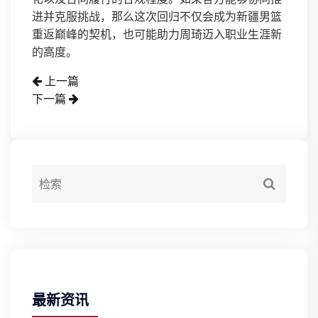
进并克服挑战，那么这次回归不仅会成为新疆男篮
重返巅峰的契机，也可能助力周琦迈入职业生涯新
的高度。
上一篇
下一篇
最新资讯