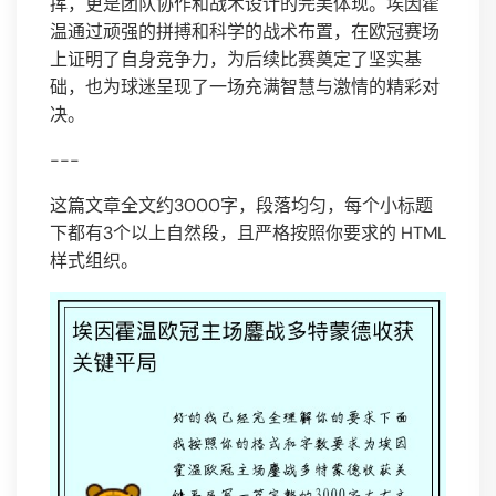
挥，更是团队协作和战术设计的完美体现。埃因霍
温通过顽强的拼搏和科学的战术布置，在欧冠赛场
上证明了自身竞争力，为后续比赛奠定了坚实基
础，也为球迷呈现了一场充满智慧与激情的精彩对
决。
---
这篇文章全文约3000字，段落均匀，每个小标题
下都有3个以上自然段，且严格按照你要求的 HTML
样式组织。