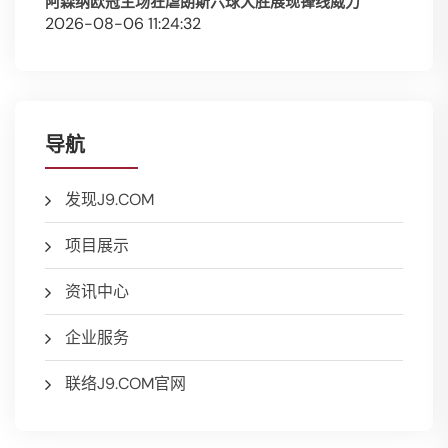
阿森纳欧冠主场狂虐朗斯六球大胜展现锋线威力
2026-08-06 11:24:32
导航
发现J9.COM
项目展示
资讯中心
企业服务
联络J9.COM官网