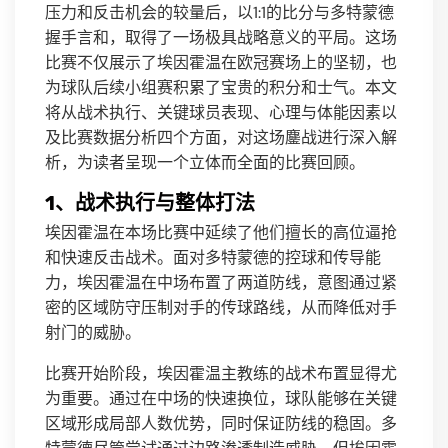
压力和反击机会的较量后，以1:1的比分与多特蒙德
握手言和，取得了一场极具战略意义的平局。这场
比赛不仅展示了埃因霍温在欧冠赛场上的坚韧，也
为球队后续小组赛积累了宝贵的积分和士气。本文
将从战术执行、关键球员表现、心理与体能因素以
及比赛数据分析四个方面，对这场鏖战进行深入解
析，为读者呈现一个立体而全面的比赛回顾。
1、战术执行与整体打法
埃因霍温在本场比赛中延续了他们擅长的高位逼抢
和快速反击战术。面对多特蒙德的控球和传导能
力，埃因霍温在中场布置了两道防线，意图通过紧
密的区域防守压制对手的传球路线，从而降低对手
射门的威胁。
比赛开始阶段，埃因霍温主教练的战术布置显得尤
为重要。通过在中场的快速换位，球队能够在关键
区域形成局部人数优势，同时保证防线的稳固。多