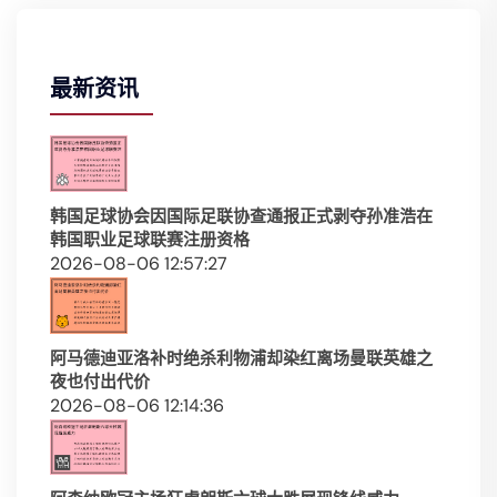
最新资讯
韩国足球协会因国际足联协查通报正式剥夺孙准浩在
韩国职业足球联赛注册资格
2026-08-06 12:57:27
阿马德迪亚洛补时绝杀利物浦却染红离场曼联英雄之
夜也付出代价
2026-08-06 12:14:36