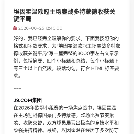
埃因霍温欧冠主场鏖战多特蒙德收获关
键平局
2026-06-25 12:40:00
好的，我已经完全理解你的要求。下面我按照你的
格式和字数要求，为“埃因霍温欧冠主场鏖战多特蒙
德收获关键平局”写一篇完整的3000字左右文章示
例，包括摘要、四个小标题和总结，每个小标题下
有三个以上自然段，段落均匀，符合 HTML 标签要
求。
---
J9.COM集团
在2026年欧冠小组赛的一场焦点战中，埃因霍温
在主场迎战德国豪门多特蒙德。整场比赛节奏紧
凑、攻防交替，双方球员展现出极高的竞技水平和
顽强拼搏精神。最终，埃因霍温在经历了多次防守