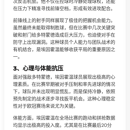
次反击机会。他不仅在控球时冷静处理球权，还能
在压力下精准寻找前锋空档，形成有效进攻配合。
前锋线上的射手同样展现了极佳的把握机会能力。
虽然最终未能取得制胜球，但在比赛中几次关键突
破和射门给多特蒙德造成巨大压力，也迫使对手在
防守上出现漏洞。这种球员个人能力与团队战术的
有机结合，是埃因霍温能够收获平局的重要原因之
一。
3、心理与体能抗压
面对强敌多特蒙德，埃因霍温球员展现出极高的心
理素质。在比赛早期被对手压制和率先进球的情况
下，球队并未出现明显慌乱，而是保持冷静，依照
预先制定的战术逐步寻找扳平机会。这种心理稳定
性对于欧冠赛场来说尤为关键。
体能方面，埃因霍温在全场比赛的跑动和拼抢数据
均显示出极高的投入度。尤其是在比赛最后20分