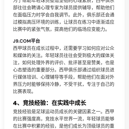
为了帮助年轻球员塑造坚韧的心理素质，西甲俱乐
部往往会聘请心理专家为球员提供辅导，帮助他们
在面临压力时学会自我调节。此外，俱乐部还会通
过模拟高压环境的训练，让球员在练习中逐渐适应
比赛中的紧张气氛，提高他们的临场应变能力。
J9.COM平台
西甲球员在成长过程中，还需要学习如何应对公众
和媒体的关注。年轻球员往往会受到极大的媒体关
注，如何处理外界的评价、批评甚至是赞美，也是
心态塑造的重要部分。西甲俱乐部通过组织球员进
行媒体培训、心理辅导等手段，帮助他们在面对外
界压力时能够保持冷静，不受干扰，专注于自己的
比赛表现。
4、竞技经验：在实践中成长
竞技经验是足球运动员成长的关键因素之一。西甲
的比赛强度高，竞技水平世界一流，年轻球员能够
在比赛中积累的经验，是他们成长为顶级球员的重