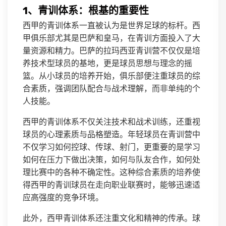
1、青训体系：根基的重要性
西甲的青训体系一直被认为是世界足球的标杆。西
甲俱乐部尤其是巴萨和皇马，在青训方面投入了大
量资源和精力。巴萨的拉玛西亚青训营不仅仅是培
养技术型球员的基地，更是球员思想与理念的摇
篮。从小球员的培养开始，俱乐部便注重球员的综
合素质，强调团队配合与战术理解，而非单纯的个
人技能。
西甲的青训体系不仅关注技术和战术训练，还重视
球员的心理素质与品格塑造。年轻球员在青训营中
不仅学习如何控球、传球、射门，更重要的是学习
如何在压力下做出决策，如何与队友合作，如何处
理比赛中的各种不确定性。这种综合素质的培养使
得西甲的青训球员在走向职业联赛时，能够迅速适
应高强度的竞争环境。
此外，西甲青训体系还注重文化和精神的传承。球