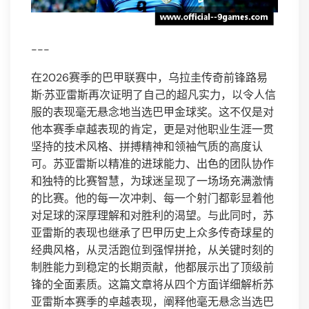
---
在2026赛季的巴甲联赛中，乌拉圭传奇前锋路易
斯·苏亚雷斯再次证明了自己的超凡实力，以令人信
服的表现毫无悬念地当选巴甲金球奖。这不仅是对
他本赛季卓越表现的肯定，更是对他职业生涯一贯
坚持的技术风格、拼搏精神和领袖气质的高度认
可。苏亚雷斯以精准的进球能力、出色的团队协作
和独特的比赛智慧，为球迷呈现了一场场充满激情
的比赛。他的每一次冲刺、每一个射门都彰显着他
对足球的深厚理解和对胜利的渴望。与此同时，苏
亚雷斯的表现也继承了巴甲历史上众多传奇球星的
经典风格，从灵活跑位到强悍拼抢，从关键时刻的
制胜能力到稳定的长期贡献，他都展示出了顶级前
锋的全面素质。这篇文章将从四个方面详细解析苏
亚雷斯本赛季的卓越表现，阐释他毫无悬念当选巴