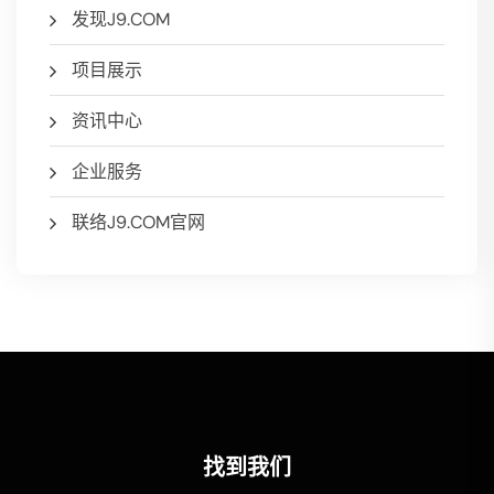
发现J9.COM
项目展示
资讯中心
企业服务
联络J9.COM官网
找到我们