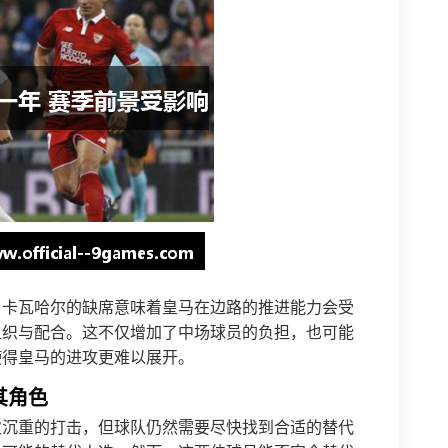
。卡瓦哈尔的缺席意味着皇马在边路的推进能力会受
组织与配合。这不仅增加了中场球员的负担，也可能
使得皇马的进攻更难以展开。
其角色
次沉重的打击，但球队仍然需要尽快找到合适的替代