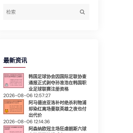
最新资讯
韩国足球协会因国际足联协查
通报正式剥夺孙准浩在韩国职
业足球联赛注册资格
2026-08-06 12:57:27
阿马德迪亚洛补时绝杀利物浦
却染红离场曼联英雄之夜也付
出代价
2026-08-06 12:14:36
阿森纳欧冠主场狂虐朗斯六球