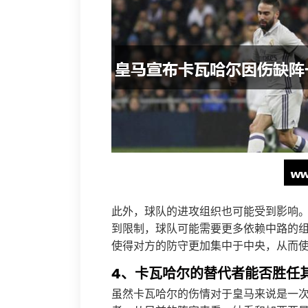
此外，球队的进攻组织也可能受到影响
到限制，球队可能需要更多依赖中路的
使得对方的防守更加集中于中央，从而
4、卡瓦哈尔的替代者能否胜任
虽然卡瓦哈尔的伤情对于皇马来说是一