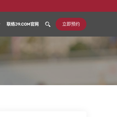
立即预约
务
联络J9.COM官网