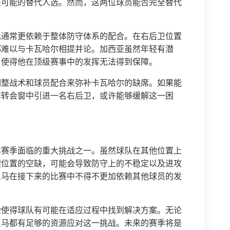
是可能的替代人选。然而，这两位球员能否完全替代
现通常更依赖于整体防守体系的配合。在右后卫位置
都难以与卡瓦哈尔相提并论。加西亚虽然年轻有潜
，使得他在顶级赛事中的发挥无法得到保障。
调整战术和球员配合来弥补卡瓦哈尔的缺席。如果能
季转会窗中引进一名右后卫，或许能够缓解这一困
本赛季面临的重大挑战之一。虽然球队在其他位置上
键位置的空缺，可能会导致防守上的不稳定以及进攻
皇马在接下来的比赛中不得不更加依赖其他球员的发
验使得球队有可能在适应过程中找到解决方案。无论
皇马都有足够的资源应对这一挑战。未来的赛季将是