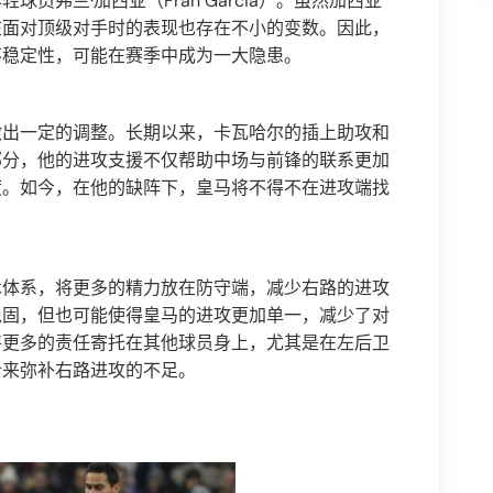
员弗兰·加西亚（Fran Garcia）。虽然加西亚
在面对顶级对手时的表现也存在不小的变数。因此，
不稳定性，可能在赛季中成为一大隐患。
做出一定的调整。长期以来，卡瓦哈尔的插上助攻和
部分，他的进攻支援不仅帮助中场与前锋的联系更加
度。如今，在他的缺阵下，皇马将不得不在进攻端找
术体系，将更多的精力放在防守端，减少右路的进攻
稳固，但也可能使得皇马的进攻更加单一，减少了对
将更多的责任寄托在其他球员身上，尤其是在左后卫
合来弥补右路进攻的不足。