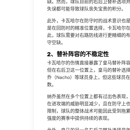
缺。然而，球队目前的右后卫替补选项
失误都可能导致球队丧失宝贵的积分。
此外，卡瓦哈尔在防守时的战术意识也
是在回防时的精准位置选择，卡瓦哈尔
此，球队需要对右路防线进行更精细的
守空缺。
2、替补阵容的不稳定性
卡瓦哈尔的伤情直接暴露了皇马替补阵
但在右后卫这一位置上，皇马的替补选
乔（Nacho）等球员身上，但这些球
数。
纳乔虽然在多个位置上都有过出色表现
在进攻端的威胁明显减少，且在防守上
限制，球队的整体战术可能因此受到拖
强度的赛季中提供持续的表现。