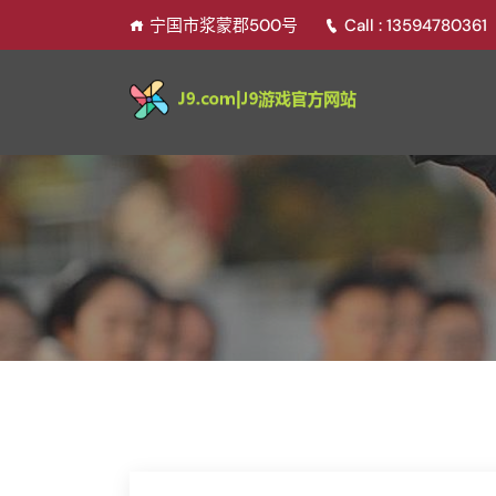
宁国市浆蒙郡500号
Call : 13594780361