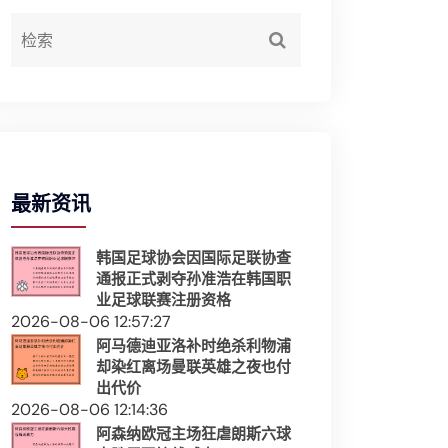
最新资讯
韩国足球协会因国际足联协查
通报正式剥夺孙准浩在韩国职
业足球联赛注册资格
2026-08-06 12:57:27
阿马德迪亚洛补时绝杀利物浦
却染红离场曼联英雄之夜也付
出代价
2026-08-06 12:14:36
阿森纳欧冠主场狂虐朗斯六球