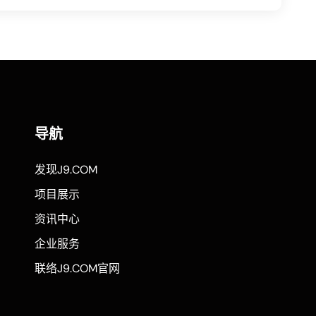
导航
发现J9.COM
项目展示
资讯中心
企业服务
联络J9.COM官网