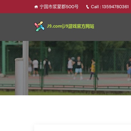
宁国市浆蒙郡500号
Call : 13594780361