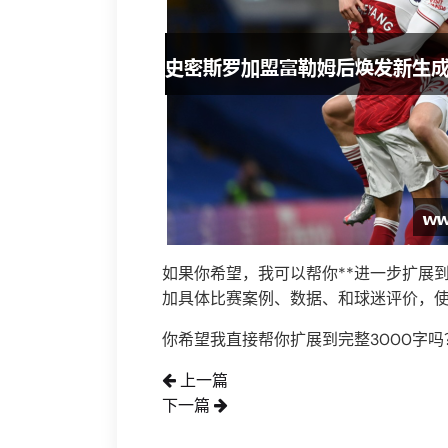
如果你希望，我可以帮你**进一步扩展到
加具体比赛案例、数据、和球迷评价，
你希望我直接帮你扩展到完整3000字吗
上一篇
下一篇