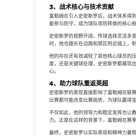
3、战术核心与技术贡献
富勒姆在引入史密斯罗后，战术体系得
能参与防守，成为球队攻防转换的核心
史密斯罗的视野开阔，传球选择灵活多
时，他也擅长在边路和禁区附近插上，
他的存在还有效减轻了其他核心球员的
度，还是关键球处理，史密斯罗都展现
心。
4、助力球队重返英超
史密斯罗的表现直接影响了富勒姆在联
比赛都可能改变比赛局势，为球队赢得
不仅如此，他的领导力和稳定发挥也让
力。正是在这样的背景下，富勒姆在赛
最终，史密斯罗以实际表现和精神力量