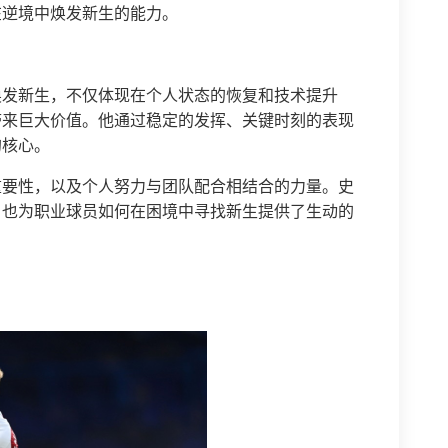
在逆境中焕发新生的能力。
焕发新生，不仅体现在个人状态的恢复和技术提升
带来巨大价值。他通过稳定的发挥、关键时刻的表现
的核心。
重要性，以及个人努力与团队配合相结合的力量。史
，也为职业球员如何在困境中寻找新生提供了生动的