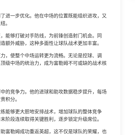
到了进一步优化。他在中场的位置既能组织进攻，又
枢纽。
变，能够打破对手防线，为前锋创造射门机会。同
制造额外威胁，这种多面性让球队战术更加丰富。
压力，使整个中场运转更为流畅。无论是控球、调
出顶级中场的统治力，成为富勒姆不可或缺的战术核
赛中的竞争力。他的进球和助攻数据稳步提升，每场
宝贵积分。
教练能够更大胆地安排战术，增加球队的整体竞争
季末阶段连续取得关键胜利，逐步锁定升级席位。
帮助富勒姆成功重返英超，这不仅是球队的荣耀，也