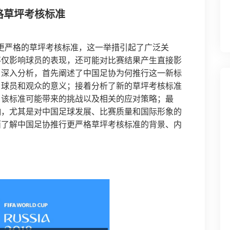
格草坪考核标准
行更严格的草坪考核标准，这一举措引起了广泛关
不仅影响球员的表现，还可能对比赛结果产生直接影
了深入分析，首先阐述了中国足协为何推行这一新标
、球员和观众的意义；接着分析了新的草坪考核标准
了该标准可能带来的挑战以及相关的应对策略；最
响，尤其是对中国足球发展、比赛质量和国际形象的
面了解中国足协推行更严格草坪考核标准的背景、内