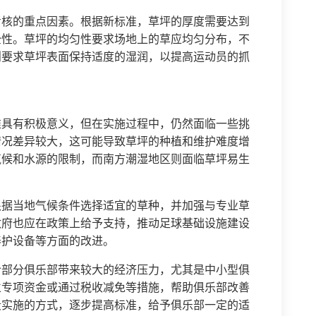
考核的重点因素。根据新标准，草坪的厚度需要达到
全性。草坪的均匀性要求场地上的草应均匀分布，不
则要求草坪表面保持适度的湿润，以提高运动员的抓
准具有积极意义，但在实施过程中，仍然面临一些挑
情况差异较大，这可能导致草坪的种植和维护难度增
气候和水源的限制，而南方潮湿地区则面临草坪易生
根据当地气候条件选择适宜的草种，并加强与专业草
政府也应在政策上给予支持，推动足球基础设施建设
养护设备等方面的改进。
给部分俱乐部带来较大的经济压力，尤其是中小型俱
立专项资金或通过税收减免等措施，帮助俱乐部改善
段实施的方式，逐步提高标准，给予俱乐部一定的适