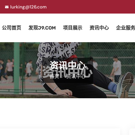
lurking@126.com
公司首页
发现J9.COM
项目展示
资讯中心
企业服
资讯中心
首页
资讯中心