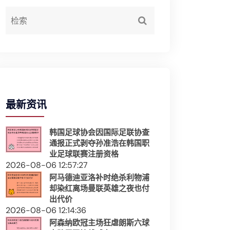
最新资讯
韩国足球协会因国际足联协查
通报正式剥夺孙准浩在韩国职
业足球联赛注册资格
2026-08-06 12:57:27
阿马德迪亚洛补时绝杀利物浦
却染红离场曼联英雄之夜也付
出代价
2026-08-06 12:14:36
阿森纳欧冠主场狂虐朗斯六球