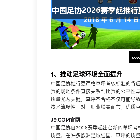
1、推动足球环境全面提升
中国足协推行更严格草坪考核标准的背
赛的场地条件直接关系到比赛的公平性
质量尤为关键。草坪不合格不仅可能导
技术流畅性。对于职业联赛而言，优质
J9.COM官网
中国足协自2026赛季起出台新的草坪
质量。在许多欧洲足球强国，草坪的质