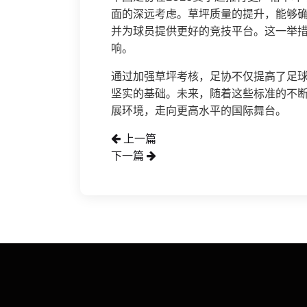
面的深远考虑。草坪质量的提升，能够
并为球员提供更好的竞技平台。这一举
响。
通过加强草坪考核，足协不仅提高了足
坚实的基础。未来，随着这些标准的不
展环境，走向更高水平的国际舞台。
上一篇
下一篇