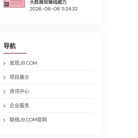
大胜展现锋线威力
2026-08-06 11:24:32
导航
发现J9.COM
项目展示
资讯中心
企业服务
联络J9.COM官网