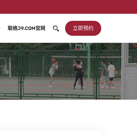
立即预约
务
联络J9.COM官网