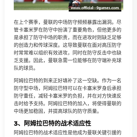
在上个赛季，曼联的中场防守频频暴露出漏洞。尽
管卡塞米罗在防守中扮演了重要角色，但他更多的
是承担了防守中场的职责，而在进攻时则缺乏足够
的创造力和传球深度。这导致曼联在面对高压防守
时常常难以组织有效进攻，同时在防守反击中也缺
乏支援。因此，曼联急需一位能够在防守端补充球
队的球员。
阿姆拉巴特的到来正好填补了这一空缺。作为一名
防守型中场，阿姆拉巴特可以在卡塞米罗身后承担
防守重任，减轻卡塞米罗的负担，并在对方快速反
击时给予支持。阿姆拉巴特的加入，将使得曼联的
中场更加稳固，并提高球队的防守质量。
3、阿姆拉巴特的战术适应性
阿姆拉巴特的战术适应性是他成为曼联关键引援的