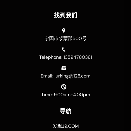
找到我们
宁国市浆蒙郡500号
Telephone: 13594780361
Email: lurking@126.com
Time: 9.00am-4.00pm
导航
发现J9.COM