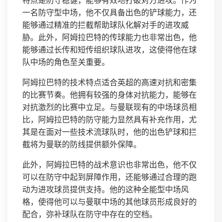
特点是防守稳健，能够有效地打破对方进攻。作为
一名防守型中场，他不仅具备出色的铲球能力，还
能够通过精准的拦截帮助球队化解对手的进攻威
胁。此外，阿姆拉巴特的传球能力也非常出色，他
能够通过长传和短传组织球队进攻，这使得他在球
队中场的角色至关重要。
阿姆拉巴特的技术特点适合英超的高速对抗和密集
的比赛节奏。他拥有较强的身体对抗能力，能够在
对抗激烈的比赛中立足。与曼联现有的中场球员相
比，阿姆拉巴特的防守能力显然具有补充作用，尤
其是在面对一些技术流球队时，他的出色铲球和拦
截将为曼联的防线提供额外保障。
此外，阿姆拉巴特的战术意识也非常出色，他不仅
可以在防守中起到屏障作用，还能够通过合理的跑
动为进攻球员提供支持。他的这种全能型中场风
格，使得他可以与曼联中场的其他球员形成良好的
配合，弥补球队在防守中存在的空档。