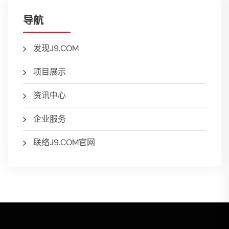
导航
发现J9.COM
项目展示
资讯中心
企业服务
联络J9.COM官网