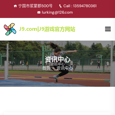
宁国市浆蒙郡500号
Call : 13594780361
lurking@126.com
资讯中心
首页
资讯中心