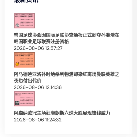
最新资讯
韩国足球协会因国际足联协查通报正式剥夺孙准浩在
韩国职业足球联赛注册资格
2026-08-06 12:57:27
阿马德迪亚洛补时绝杀利物浦却染红离场曼联英雄之
夜也付出代价
2026-08-06 12:14:36
阿森纳欧冠主场狂虐朗斯六球大胜展现锋线威力
2026-08-06 11:24:32