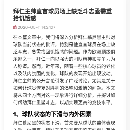
拜仁主帅直言球员场上缺乏斗志亟需重
拾饥饿感
2026-05-11 14:24:17
在本篇文章中，我们将深入分析拜仁慕尼黑主帅对
球队当前状态的批评，特别是他直言球员在场上缺
乏斗志，急需找回饥饿感的问题。作为欧洲顶级俱
乐部之一，拜仁一向以强大的团队精神和竞争力为
人称道。然而，近年来，随着一些核心球员的老化
以及队内氛围的变化，球队的表现开始出现波动。
拜仁主帅的公开言论引发了广泛讨论，尤其是关于
如何让球员恢复对胜利的渴望和激情的问题。本文
将从四个方面对这一现象进行详细分析，并探讨如
何帮助拜仁重塑斗志，以期实现更高的竞技水平。
1、球队状态的下滑与内外因素
拜仁慕尼黑的状态下滑，首先要从球队的整体表现