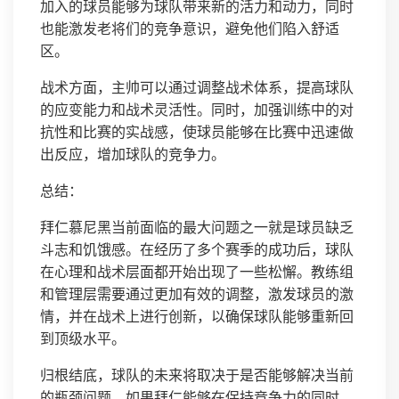
加入的球员能够为球队带来新的活力和动力，同时
也能激发老将们的竞争意识，避免他们陷入舒适
区。
战术方面，主帅可以通过调整战术体系，提高球队
的应变能力和战术灵活性。同时，加强训练中的对
抗性和比赛的实战感，使球员能够在比赛中迅速做
出反应，增加球队的竞争力。
总结：
拜仁慕尼黑当前面临的最大问题之一就是球员缺乏
斗志和饥饿感。在经历了多个赛季的成功后，球队
在心理和战术层面都开始出现了一些松懈。教练组
和管理层需要通过更加有效的调整，激发球员的激
情，并在战术上进行创新，以确保球队能够重新回
到顶级水平。
归根结底，球队的未来将取决于是否能够解决当前
的瓶颈问题。如果拜仁能够在保持竞争力的同时，