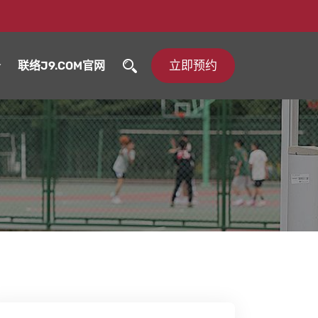
立即预约
务
联络J9.COM官网