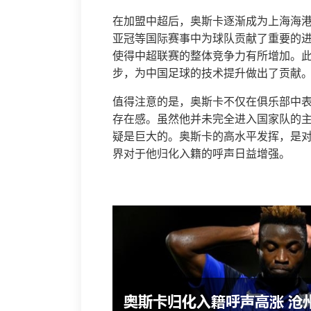
在加盟中超后，奥斯卡逐渐成为上海海
亚冠等国际赛事中为球队贡献了重要的
使得中超联赛的整体竞争力有所增加。
步，为中国足球的技术提升做出了贡献
值得注意的是，奥斯卡不仅在俱乐部中
存在感。虽然他并未完全进入国家队的
疑是巨大的。奥斯卡的高水平发挥，是
界对于他归化入籍的呼声日益增强。