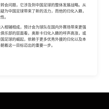
员转会问题，它涉及到中国足球的整体发展战略。从
无疑为中国足球带来了新的活力，而他的归化入籍，
能性。
加入相辅相成，预计会为球队在国内外赛场带来更强
从俱乐部的层面看，奥斯卡归化入籍的呼声高涨，或
中国足球的崛起，依赖于更多优秀外援的归化以及本
是朝着这一目标迈出的重要一步。