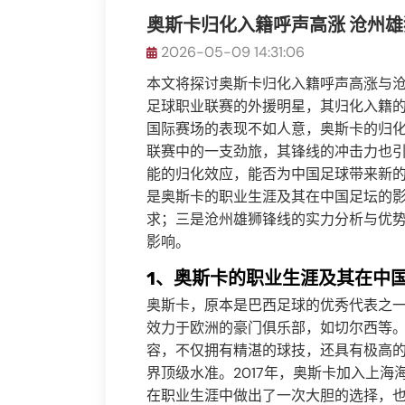
奥斯卡归化入籍呼声高涨 沧州
2026-05-09 14:31:06
本文将探讨奥斯卡归化入籍呼声高涨与
足球职业联赛的外援明星，其归化入籍
国际赛场的表现不如人意，奥斯卡的归
联赛中的一支劲旅，其锋线的冲击力也
能的归化效应，能否为中国足球带来新
是奥斯卡的职业生涯及其在中国足坛的
求；三是沧州雄狮锋线的实力分析与优
影响。
1、奥斯卡的职业生涯及其在中
奥斯卡，原本是巴西足球的优秀代表之
效力于欧洲的豪门俱乐部，如切尔西等。
容，不仅拥有精湛的球技，还具有极高
界顶级水准。2017年，奥斯卡加入上
在职业生涯中做出了一次大胆的选择，