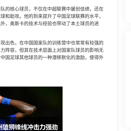
港队的核心球员，不仅在中超联赛中屡创佳绩，还在
进球和助攻。他的到来提升了中国足球联赛的水平，
此外，奥斯卡的技术与经验也带动了本土球员的进
。
表现出色，在中国国家队的训练营中也常常有较强的
主力阵容，但其在技术层面上对国家队球员的影响无
对中国足球其他球员的一种潜移默化的激励，使得外