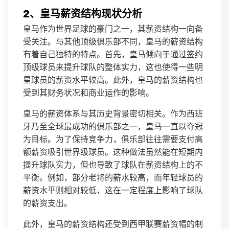
2、皇马薪资结构现状分析
皇马作为世界足球的豪门之一，其薪资结构一向备
受关注。与其他顶级俱乐部不同，皇马的薪资结构
有着自己独特的特点。首先，皇马倾向于通过签约
顶级球员来提升球队的整体实力，这也使得一些明
星球员的薪资水平较高。此外，皇马的薪资结构也
受到其财务状况和商业运作的影响。
皇马的薪资体系与其历史背景密切相关。作为西班
牙乃至全球最成功的俱乐部之一，皇马一直以夺冠
为目标。为了保持竞争力，俱乐部往往需要支付高
额薪资吸引世界级球员。这种做法虽然能在短期内
提升球队实力，但也导致了球队在薪资结构上的不
平衡。例如，部分老将的薪水较高，而年轻球员的
薪资水平则相对较低，这在一定程度上影响了球队
的薪资支出。
此外，皇马的薪资结构还受到西甲联赛薪资帽的制