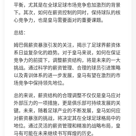
平衡，尤其是在全球足球市场竞争愈加激烈的背景
下。其次，如何在薪资控制的同时，保持球队的核
心竞争力，也是皇马需要面对的重要课题。
总结：
姆巴佩薪资暴涨引发的关注，揭示了足球界薪资体
系日益复杂化的趋势。对于皇马来说，如何在保证
竞争力的前提下，调整薪资结构，将是未来的一大
挑战。通过科学的薪资管理、合理的球员引进策略
以及青训体系的进一步发展，皇马有望在激烈的市
场竞争中保持领先地位。
总的来说，薪资结构的合理调整不仅仅是皇马应对
外部压力的一项措施，更是俱乐部可持续发展的关
键。未来，随着足球产业的不断发展，皇马如何应
对薪资暴涨的挑战，将决定其在全球足球格局中的
地位。通过灵活的薪资管理和精准的战略布局，皇
马有可能在未来继续书写辉煌的历史。