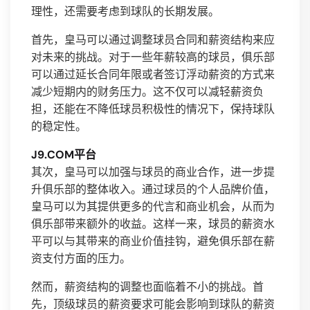
理性，还需要考虑到球队的长期发展。
首先，皇马可以通过调整球员合同和薪资结构来应
对未来的挑战。对于一些年薪较高的球员，俱乐部
可以通过延长合同年限或者签订浮动薪资的方式来
减少短期内的财务压力。这不仅可以减轻薪资负
担，还能在不降低球员积极性的情况下，保持球队
的稳定性。
J9.COM平台
其次，皇马可以加强与球员的商业合作，进一步提
升俱乐部的整体收入。通过球员的个人品牌价值，
皇马可以为其提供更多的代言和商业机会，从而为
俱乐部带来额外的收益。这样一来，球员的薪资水
平可以与其带来的商业价值挂钩，避免俱乐部在薪
资支付方面的压力。
然而，薪资结构的调整也面临着不小的挑战。首
先，顶级球员的薪资要求可能会影响到球队的薪资