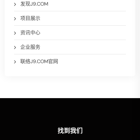
发现J9.COM
项目展示
资讯中心
企业服务
联络J9.COM官网
找到我们