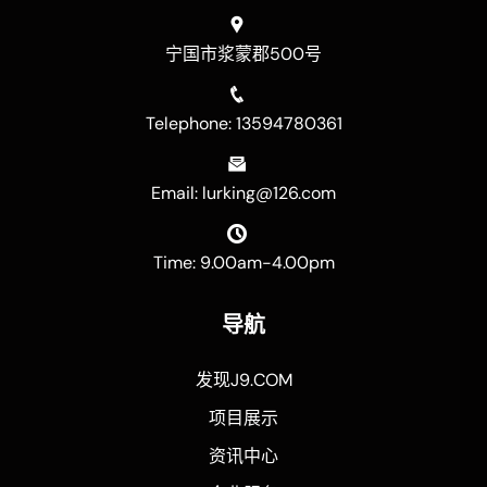
宁国市浆蒙郡500号
Telephone: 13594780361
Email: lurking@126.com
Time: 9.00am-4.00pm
导航
发现J9.COM
项目展示
资讯中心