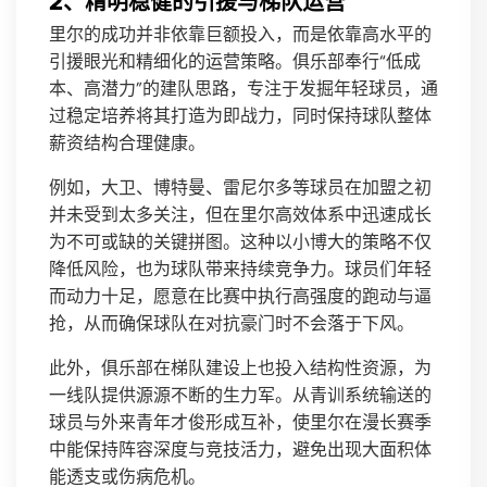
2、精明稳健的引援与梯队运营
里尔的成功并非依靠巨额投入，而是依靠高水平的
引援眼光和精细化的运营策略。俱乐部奉行“低成
本、高潜力”的建队思路，专注于发掘年轻球员，通
过稳定培养将其打造为即战力，同时保持球队整体
薪资结构合理健康。
例如，大卫、博特曼、雷尼尔多等球员在加盟之初
并未受到太多关注，但在里尔高效体系中迅速成长
为不可或缺的关键拼图。这种以小博大的策略不仅
降低风险，也为球队带来持续竞争力。球员们年轻
而动力十足，愿意在比赛中执行高强度的跑动与逼
抢，从而确保球队在对抗豪门时不会落于下风。
此外，俱乐部在梯队建设上也投入结构性资源，为
一线队提供源源不断的生力军。从青训系统输送的
球员与外来青年才俊形成互补，使里尔在漫长赛季
中能保持阵容深度与竞技活力，避免出现大面积体
能透支或伤病危机。