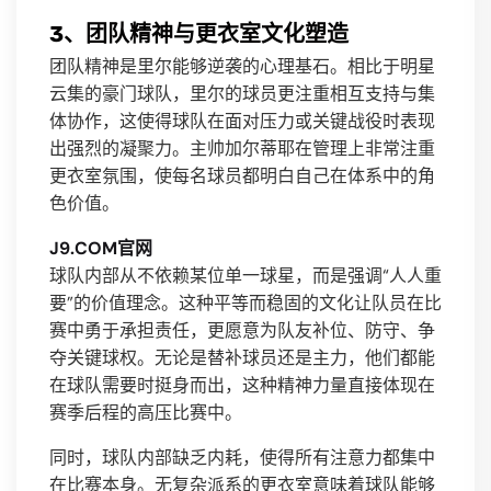
3、团队精神与更衣室文化塑造
团队精神是里尔能够逆袭的心理基石。相比于明星
云集的豪门球队，里尔的球员更注重相互支持与集
体协作，这使得球队在面对压力或关键战役时表现
出强烈的凝聚力。主帅加尔蒂耶在管理上非常注重
更衣室氛围，使每名球员都明白自己在体系中的角
色价值。
J9.COM官网
球队内部从不依赖某位单一球星，而是强调“人人重
要”的价值理念。这种平等而稳固的文化让队员在比
赛中勇于承担责任，更愿意为队友补位、防守、争
夺关键球权。无论是替补球员还是主力，他们都能
在球队需要时挺身而出，这种精神力量直接体现在
赛季后程的高压比赛中。
同时，球队内部缺乏内耗，使得所有注意力都集中
在比赛本身。无复杂派系的更衣室意味着球队能够