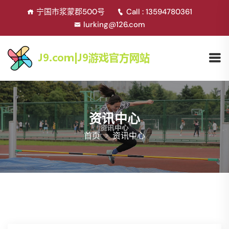
宁国市浆蒙郡500号
Call : 13594780361
lurking@126.com
资讯中心
首页
资讯中心