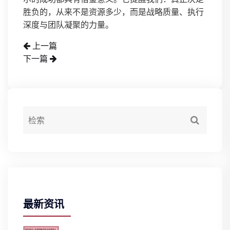
胜负的，从来不是资源多少，而是战略质量、执行
深度与团队凝聚的力量。
上一篇
下一篇
最新资讯