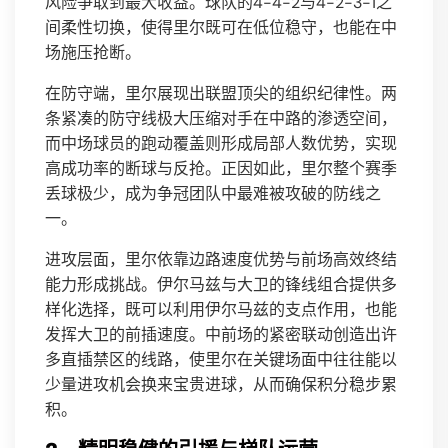
风险争取到最大收益。球队的4-4-2与4-2-3-1之
间柔性切换，使得里尔既可在低位稳守，也能在中
场施压抢断。
在防守端，里尔展现出联盟顶尖的组织纪律性。两
条紧凑的防守线极大压缩对手在中路的渗透空间，
而中场球员的跑动覆盖则形成局部人数优势，实现
高成功率的断球与反抢。正因如此，里尔整个赛季
丢球极少，成为争冠团队中最难被攻破的防线之
一。
进攻层面，里尔依靠边路速度优势与前场高效终结
能力形成挑战。伊尔马兹与大卫的锋线组合提供多
样化选择，既可以利用伊尔马兹的支点作用，也能
发挥大卫的前插速度。中前场的紧密联动创造出许
多直插禁区的线路，使里尔在关键场面中往往能以
少量进攻机会换来宝贵进球，从而确保积分稳步累
积。