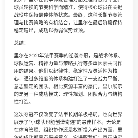
球员轮换的节奏科学而精准，使得核心球员在关键
战役中保持最佳体能状态。最终，这种长期节奏管
理与比赛策略的有机结合，让里尔在最后阶段保持
稳定输出，成功以微弱优势登顶。
总结：
里尔在2021年法甲赛季的逆袭夺冠，是战术体系、
球队运营、精神力量与策略执行等多重因素共同作
用的结果。他们以纪律性、稳定性及灵活性为核
心，通过多维度的体系构建打造了一支战力平衡、
意志坚定的团队。相比资源丰富的豪门，里尔展示
的是另一种成功模式：理性规划、团队合力与结构
性打造。
这次夺冠不仅改变了法甲长期单极格局，也向世界
展示了“小球队也能创造奇迹”的最佳样本。无论是
在体育管理、组织协作还是权衡投入产出方面，里
尔的成功都具有借鉴意义。它提醒我们：真正决定