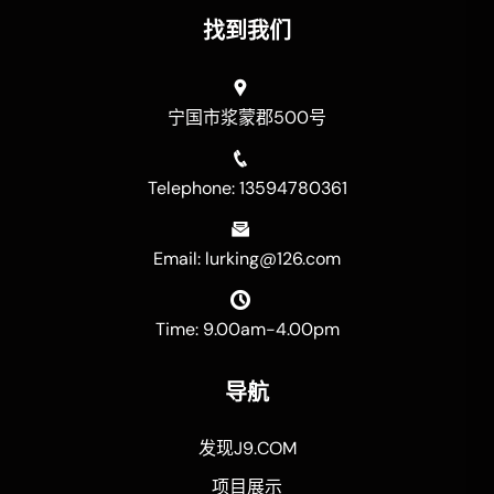
找到我们
宁国市浆蒙郡500号
Telephone: 13594780361
Email: lurking@126.com
Time: 9.00am-4.00pm
导航
发现J9.COM
项目展示