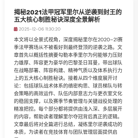
揭秘2021法甲冠军里尔从逆袭到封王的
五大核心制胜秘诀深度全景解析
2025-12-06 11:30:20
本文将以全景式视角，深度揭秘里尔在2020–21赛
季法甲赛场从不被看好到最终登顶的逆袭之路。文
章首先以概括性摘要勾勒本季里尔为何能够力压财
力雄厚、阵容更为豪华的巴黎圣日耳曼，带出球队
在战略部署、阵容构建、精神气质以及体系执行力
上的五大核心制胜秘诀。接着从四个维度展开讨
论：包括球队战术体系的缜密构思、球员梯队与转
会策略的高效运作、队伍内部意志力与更衣室文化
的稳固支撑，以及赛季节奏管理与关键战役处理的
精准把控。每个部分都将提供由浅入深、多层展开
的内容，帮助读者理解里尔夺冠背后真正的逻辑。
文章最后将对全篇进行总结，凝练里尔逆袭成功的
本质，为读者在竞技体育与团队管理层面提供启