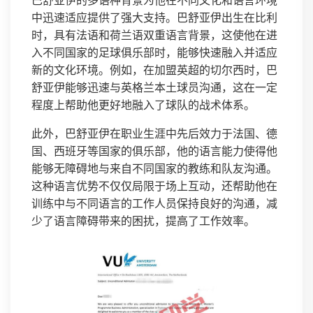
巴舒亚伊的多语种背景为他在不同文化和语言环境
中迅速适应提供了强大支持。巴舒亚伊出生在比利
时，具有法语和荷兰语双重语言背景，这使他在进
入不同国家的足球俱乐部时，能够快速融入并适应
新的文化环境。例如，在加盟英超的切尔西时，巴
舒亚伊能够迅速与英格兰本土球员沟通，这在一定
程度上帮助他更好地融入了球队的战术体系。
此外，巴舒亚伊在职业生涯中先后效力于法国、德
国、西班牙等国家的俱乐部，他的语言能力使得他
能够无障碍地与来自不同国家的教练和队友沟通。
这种语言优势不仅仅局限于场上互动，还帮助他在
训练中与不同语言的工作人员保持良好的沟通，减
少了语言障碍带来的困扰，提高了工作效率。