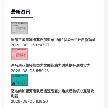
最新资讯
里尔主帅丰塞卡离任加盟意甲豪门AC米兰开启新篇章
2026-08-05 12:47:27
迪马利亚免签加盟尤文图斯助力球队提升进攻实力
2026-08-05 11:59:23
迈达纳加盟河南队后迅速崭露头角成后防核心兼进攻
利器
2026-08-05 11:18:20