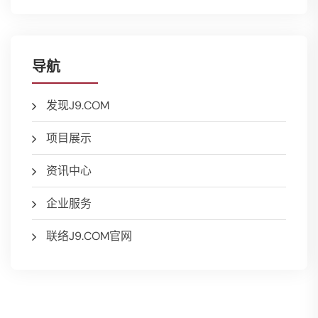
导航
发现J9.COM
项目展示
资讯中心
企业服务
联络J9.COM官网