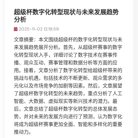
超级杯数字化转型现状与未来发展趋势
分析
2025-11-02 12:19:59
文章摘要：本文围绕超级杯的数字化转型现状与未
来发展趋势展开分析。首先，从超级杯赛事的数字
化转型现状入手，详细讨论了数字技术在赛事传
播、观众互动、赛事管理和数据分析等方面的应
用。接着，文章分析了数字化转型给超级杯带来的
挑战与机遇，包括技术的不断更新、观众需求的多
元化以及市场竞争的加剧等因素。然后，文章展望
了超级杯数字化转型的未来趋势，重点分析了人工
智能、大数据、虚拟现实等新兴技术的潜力。最
后，文章总结了超级杯数字化转型的总体发展态
势，并对未来的发展方向进行了预测，认为数字化
将成为超级杯赛事更加全面、智能和多样化的重要
推动力。