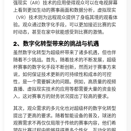
强现实（AR）技术的应用使得观众可以在电视屏幕
上看到更加生动的赛事画面和数据分析，虚拟现实
（VR）技术则为远程观众提供了身临其境的观看体
验。观众通过数字化手段，可以更加接近比赛的实
时动态，甚至在家中就能感受到比赛的激情。
2、数字化转型带来的挑战与机遇
虽然数字化转型为超级杯带来了诸多机遇，但也伴
随着不少挑战。首先，随着技术的不断发展，超级
杯赛事的数字化手段不断创新，然而对于赛事方来
说，如何保证技术更新的可持续性和成本的可控
性，是一个需要解决的问题。例如，高质量的视频
直播、虚拟现实技术的应用等都需要大量的资金投
入，这对赛事方的财务状况提出了较高的要求。
其次，观众需求的多元化也对超级杯的数字化转型
提出了更高的要求。随着智能设备的普及，球迷的
观赛需求不再仅仅局限于传统的赛事内容，他们希
望在比赛过程中能够获得更多个性化、互动化的服