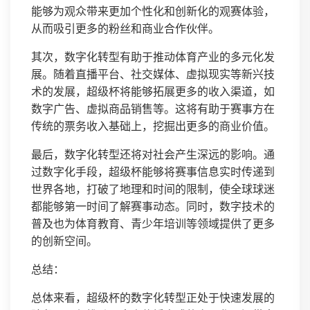
能够为观众带来更加个性化和创新化的观赛体验，
从而吸引更多的粉丝和商业合作伙伴。
其次，数字化转型有助于推动体育产业的多元化发
展。随着直播平台、社交媒体、虚拟现实等新兴技
术的发展，超级杯将能够拓展更多的收入渠道，如
数字广告、虚拟商品销售等。这将有助于赛事方在
传统的票务收入基础上，挖掘出更多的商业价值。
最后，数字化转型还将对社会产生深远的影响。通
过数字化手段，超级杯能够将赛事信息实时传递到
世界各地，打破了地理和时间的限制，使全球球迷
都能够第一时间了解赛事动态。同时，数字技术的
普及也为体育教育、青少年培训等领域提供了更多
的创新空间。
总结：
总体来看，超级杯的数字化转型正处于快速发展的