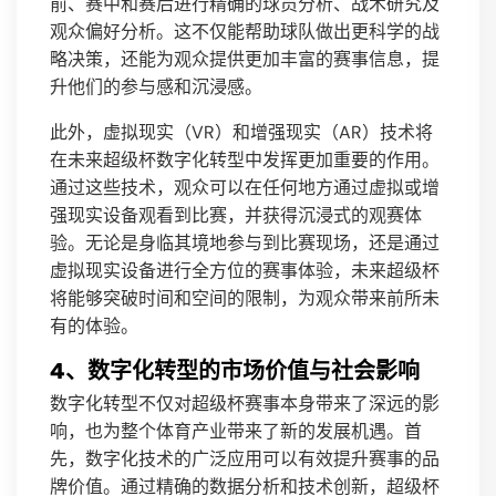
前、赛中和赛后进行精确的球员分析、战术研究及
观众偏好分析。这不仅能帮助球队做出更科学的战
略决策，还能为观众提供更加丰富的赛事信息，提
升他们的参与感和沉浸感。
此外，虚拟现实（VR）和增强现实（AR）技术将
在未来超级杯数字化转型中发挥更加重要的作用。
通过这些技术，观众可以在任何地方通过虚拟或增
强现实设备观看到比赛，并获得沉浸式的观赛体
验。无论是身临其境地参与到比赛现场，还是通过
虚拟现实设备进行全方位的赛事体验，未来超级杯
将能够突破时间和空间的限制，为观众带来前所未
有的体验。
4、数字化转型的市场价值与社会影响
数字化转型不仅对超级杯赛事本身带来了深远的影
响，也为整个体育产业带来了新的发展机遇。首
先，数字化技术的广泛应用可以有效提升赛事的品
牌价值。通过精确的数据分析和技术创新，超级杯