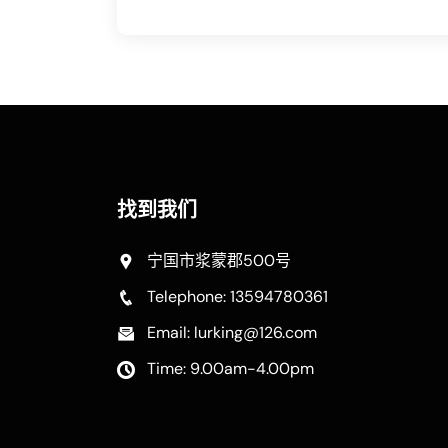
找到我们
宁国市浆蒙郡500号
Telephone: 13594780361
Email: lurking@126.com
Time: 9.00am-4.00pm