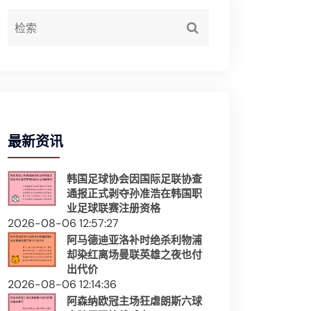
最新资讯
韩国足球协会因国际足联协查
通报正式剥夺孙准浩在韩国职
业足球联赛注册资格
2026-08-06 12:57:27
阿马德迪亚洛补时绝杀利物浦
却染红离场曼联英雄之夜也付
出代价
2026-08-06 12:14:36
阿森纳欧冠主场狂虐朗斯六球