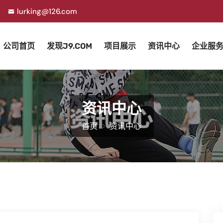
lurking@126.com
公司首页
发现J9.COM
项目展示
资讯中心
企业服
资讯中心
首页
资讯中心