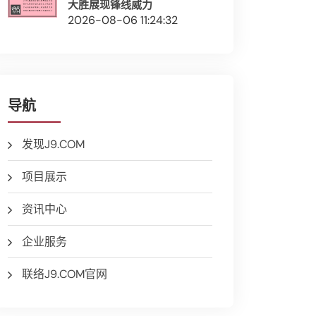
大胜展现锋线威力
2026-08-06 11:24:32
导航
发现J9.COM
项目展示
资讯中心
企业服务
联络J9.COM官网