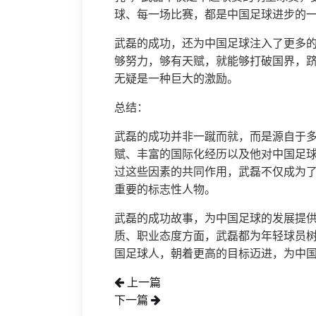
球、每一场比赛，都是中国足球进步的
武磊的成功，还为中国足球注入了更多
够努力，够有天赋，就能够打破国界，
无疑是一种巨大的激励。
总结：
武磊的成功并非一蹴而就，而是源自于
赋、丰富的国际化经历以及他对中国足
过这些因素的共同作用，武磊不仅成为
重要的标志性人物。
武磊的成功故事，为中国足球的发展提
质、职业态度方面，武磊都为年轻球员
国足球人，朝着更高的目标迈进，为中
上一篇
下一篇