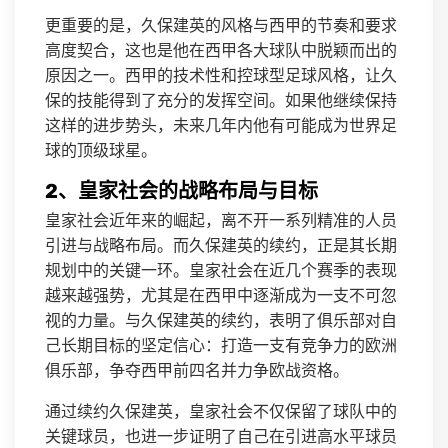
更重要的是，久保建英的风格与西甲的节奏和要求
高度契合，这也是他在西甲各大球队中脱颖而出的
原因之一。西甲的技术性和控球型足球风格，让久
保的技能得到了充分的发挥空间。如果他继续保持
这样的进步势头，未来几年内他有可能成为世界足
球的顶级球星。
2、皇家社会的战略布局与目标
皇家社会近年来的崛起，离不开一系列精准的人员
引进与战略布局。而久保建英的续约，正是其长期
规划中的关键一环。皇家社会在近几个赛季的表现
越来越强势，尤其是在西甲中逐渐成为一支不可忽
视的力量。与久保建英的续约，表明了俱乐部对自
己长期目标的坚定信心：打造一支有竞争力的欧洲
俱乐部，争夺西甲前四名并力争欧战资格。
通过续约久保建英，皇家社会不仅保留了球队中的
关键球员，也进一步证明了自己在引进高水平球员