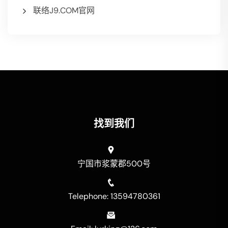
联络J9.COM官网
找到我们
宁国市浆蒙郡500号
Telephone: 13594780361