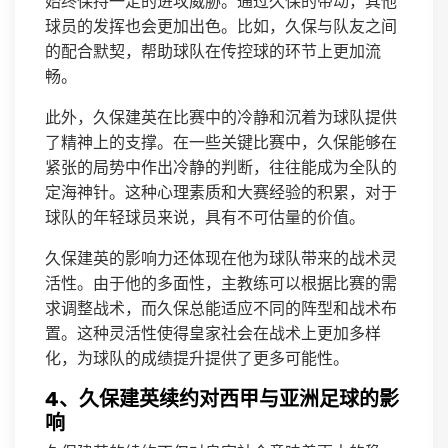
始终保持一定的进攻威胁。通过久保的带动，其他
球员的发挥也会更加出色。比如，久保与队友之间
的配合默契，帮助球队在传控球的环节上更加流
畅。
此外，久保建英在比赛中的冷静和沉着为球队提供
了精神上的支撑。在一些关键比赛中，久保能够在
紧张的局势中作出冷静的判断，往往能成为全队的
定海神针。这种心理素质和大赛经验的积累，对于
球队的年轻球员来说，具有不可估量的价值。
久保建英的影响力还体现在他为球队带来的战术灵
活性。由于他的多面性，主教练可以根据比赛的需
求调整战术，而久保总能适应不同的阵型和战术布
置。这种灵活性使得皇家社会在战术上更加多样
化，为球队的成绩提升提供了更多可能性。
4、久保建英续约对西甲与亚洲足球的影
响