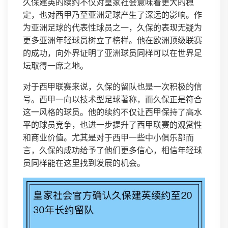
久保建英的续约不仅对皇家社会意味着更大的稳
定，也对西甲乃至亚洲足球产生了深远的影响。作
为亚洲足球的代表性球员之一，久保的表现无疑为
更多亚洲年轻球员树立了榜样。他在欧洲顶级联赛
的成功，向外界证明了亚洲球员同样可以在世界足
坛取得一席之地。
对于西甲联赛来说，久保的留队也是一次积极的信
号。西甲一向以技术型足球著称，而久保正是符合
这一风格的球员。他的续约不仅让西甲保持了高水
平的球员竞争，也进一步提升了西甲联赛的观赏性
和商业价值。尤其是对于西甲一些中小俱乐部而
言，久保的成功给予了他们更多信心，相信年轻球
员同样能在这里找到发展的机会。