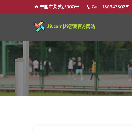
宁国市浆蒙郡500号
Call : 13594780361