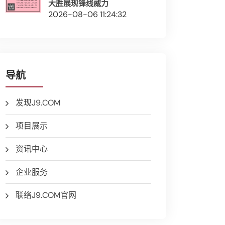
大胜展现锋线威力
2026-08-06 11:24:32
导航
发现J9.COM
项目展示
资讯中心
企业服务
联络J9.COM官网