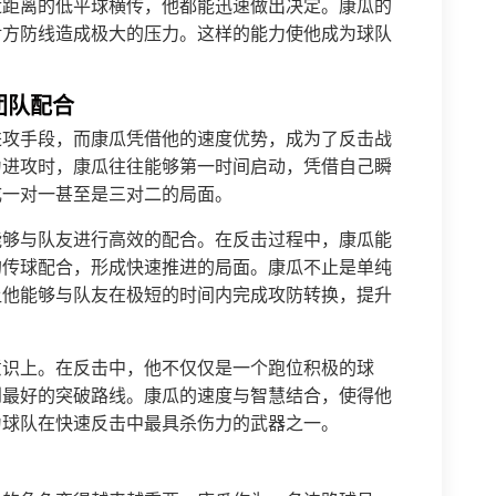
近距离的低平球横传，他都能迅速做出决定。康瓜的
对方防线造成极大的压力。这样的能力使他成为球队
团队配合
进攻手段，而康瓜凭借他的速度优势，成为了反击战
为进攻时，康瓜往往能够第一时间启动，凭借自己瞬
成一对一甚至是三对二的局面。
能够与队友进行高效的配合。在反击过程中，康瓜能
的传球配合，形成快速推进的局面。康瓜不止是单纯
让他能够与队友在极短的时间内完成攻防转换，提升
意识上。在反击中，他不仅仅是一个跑位积极的球
到最好的突破路线。康瓜的速度与智慧结合，使得他
为球队在快速反击中最具杀伤力的武器之一。