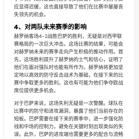
应显得迟缓，这也直接导致了他们在比赛中屡屡丧
失领先的机会。
4、对两队未来赛季的影响
赫罗纳客场4-2战胜巴萨的胜利，无疑是对西甲联
赛格局的一次巨大冲击。这场比赛的结果，可能会
对赫罗纳未来的赛季走向产生积极的推动作用。首
先，这场胜利提升了赫罗纳的士气和信心，证明了
他们在面对强队时也能有所作为。赫罗纳将更加坚
定地以高效的防守反击战术为基础，在接下来的比
赛中争取更多的胜利。这也有可能为他们争夺欧战
席位提供更多机会。
对于巴萨来说，这场失利无疑是一次警醒。球队在
比赛中的防守和进攻漏洞，暴露了他们当前存在的
短板。巴萨需要在接下来的赛季中，进一步强化防
线和中场的控制力，避免在关键时刻出现类似的失
误。此外，巴萨的进攻端也需要更多的配合与流畅