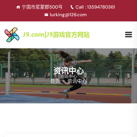
宁国市浆蒙郡500号
Call : 13594780361
lurking@126.com
资讯中心
首页
资讯中心