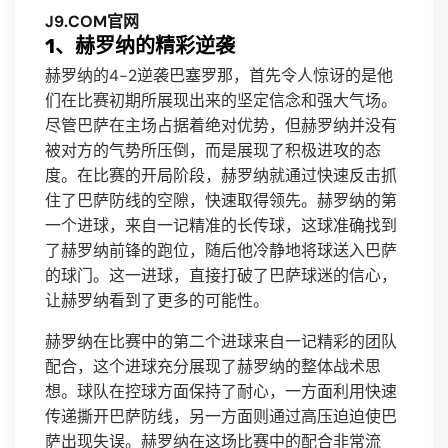
J9.COM官网
1、赫罗纳的精彩逆袭
赫罗纳的4-2逆袭巴塞罗那，首先令人惊讶的是他
们在比赛初期所展现出来的坚定信念和强大气场。
尽管巴萨在主场占据着绝对优势，但赫罗纳并没有
被对方的气势所压倒，而是展现了积极进攻的态
度。在比赛的开局阶段，赫罗纳就通过快速反击抓
住了巴萨防线的空隙，快速取得领先。赫罗纳的第
一个进球，来自一记精准的长传球，这球准确找到
了赫罗纳前锋的跑位，随后他冷静地将球送入巴萨
的球门。这一进球，直接打破了巴萨球迷的信心，
让赫罗纳看到了更多的可能性。
赫罗纳在比赛中的第二个进球来自一记精彩的团队
配合，这个进球充分展现了赫罗纳的整体战术思
想。球队在控球方面保持了耐心，一方面利用快速
传递撕开巴萨防线，另一方面则通过高压迫迫使巴
萨出现失误。赫罗纳在这场比赛中的配合非常流