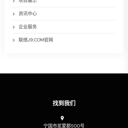
项目展示
资讯中心
企业服务
联络J9.COM官网
找到我们
宁国市浆蒙郡500号