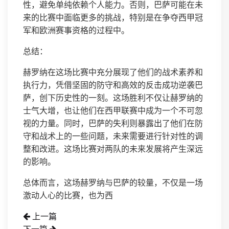
性，避免单纯依赖个人能力。否则，巴萨可能在未
来的比赛中面临更多的挑战，特别是在争夺西甲冠
军和欧洲赛事资格的过程中。
总结：
赫罗纳在这场比赛中充分展现了他们的战术素养和
执行力，凭借坚固的防守和高效的反击成功逆袭巴
萨，创下历史性的一刻。这场胜利不仅让赫罗纳的
士气大增，也让他们在西甲联赛中成为一个不可忽
视的力量。同时，巴萨的失利则暴露出了他们在防
守和战术上的一些问题，未来需要进行针对性的调
整和改进。这场比赛对两队的未来发展将产生深远
的影响。
总体而言，这场赫罗纳与巴萨的较量，不仅是一场
激动人心的比赛，也为西
上一篇