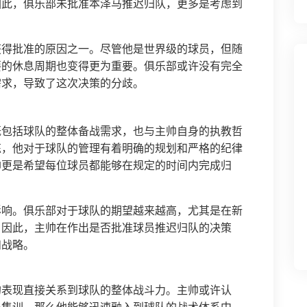
因此，俱乐部未批准本泽马推迟归队，更多是考虑到
获得批准的原因之一。尽管他是世界级的球员，但随
要的休息周期也变得更为重要。俱乐部或许没有完全
需求，导致了这次决策的分歧。
既包括球队的整体备战需求，也与主帅自身的执教哲
练，他对于球队的管理有着明确的规划和严格的纪律
帅更是希望每位球员都能够在规定的时间内完成归
影响。俱乐部对于球队的期望越来越高，尤其是在新
。因此，主帅在作出是否批准球员推迟归队的决策
和战略。
的表现直接关系到球队的整体战斗力。主帅或许认