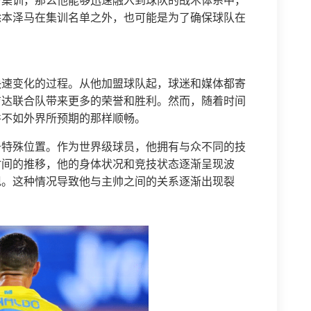
与集训，那么他能够迅速融入到球队的战术体系中，
除本泽马在集训名单之外，也可能是为了确保球队在
快速变化的过程。从他加盟球队起，球迷和媒体都寄
吉达联合队带来更多的荣誉和胜利。然而，随着时间
并不如外界所预期的那样顺畅。
于特殊位置。作为世界级球员，他拥有与众不同的技
时间的推移，他的身体状况和竞技状态逐渐呈现波
现。这种情况导致他与主帅之间的关系逐渐出现裂