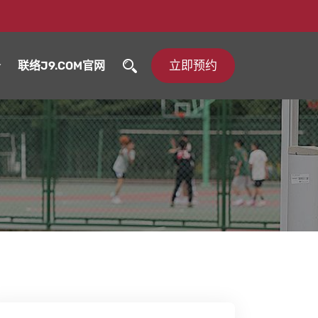
立即预约
务
联络J9.COM官网