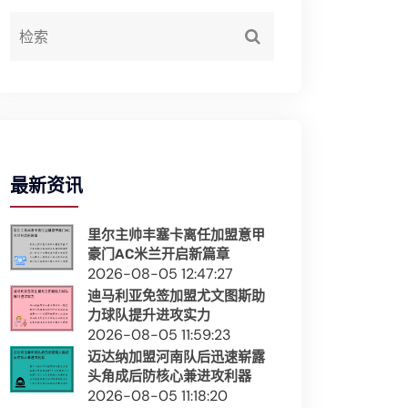
最新资讯
里尔主帅丰塞卡离任加盟意甲
豪门AC米兰开启新篇章
2026-08-05 12:47:27
迪马利亚免签加盟尤文图斯助
力球队提升进攻实力
2026-08-05 11:59:23
迈达纳加盟河南队后迅速崭露
头角成后防核心兼进攻利器
2026-08-05 11:18:20