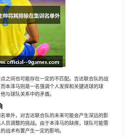
特点之间也可能存在一定的不匹配。吉达联合队的战
，而本泽马则是一名强调个人发挥和关键进球的球
了他与球队关系中的矛盾。
响
训名单外，对吉达联合队的未来可能会产生深远的影
临人员调整的挑战。由于本泽马的缺席，球队可能需
队的战术布置产生一定的影响。