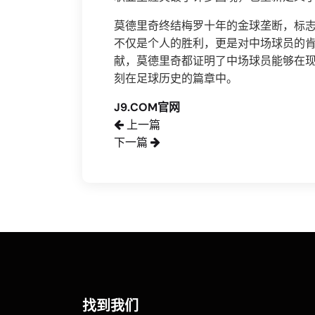
莫德里奇终结梅罗十年的金球垄断，标
不仅是个人的胜利，更是对中场球员的
献，莫德里奇都证明了中场球员能够在
刻在足球历史的篇章中。
J9.COM官网
上一篇
下一篇
找到我们