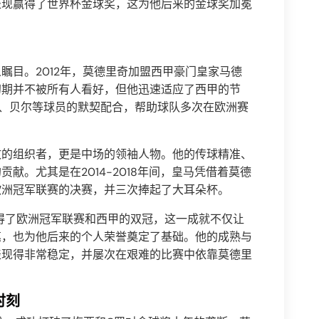
表现赢得了世界杯金球奖，这为他后来的金球奖加冕
瞩目。2012年，莫德里奇加盟西甲豪门皇家马德
初期并不被所有人看好，但他迅速适应了西甲的节
、贝尔等球员的默契配合，帮助球队多次在欧洲赛
攻的组织者，更是中场的领袖人物。他的传球精准、
献。尤其是在2014-2018年间，皇马凭借着莫德
欧洲冠军联赛的决赛，并三次捧起了大耳朵杯。
马赢得了欧洲冠军联赛和西甲的双冠，这一成就不仅让
笔，也为他后来的个人荣誉奠定了基础。他的成熟与
表现得非常稳定，并屡次在艰难的比赛中依靠莫德里
时刻