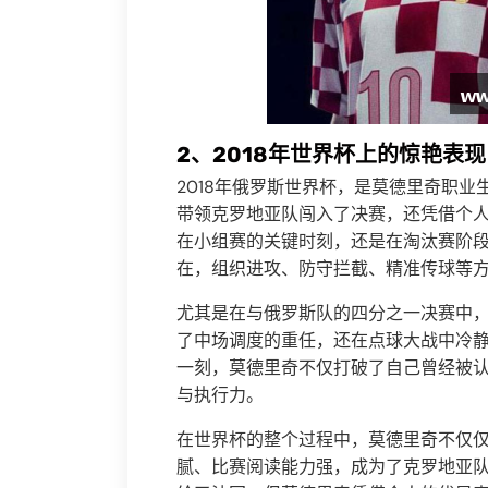
2、2018年世界杯上的惊艳表现
2018年俄罗斯世界杯，是莫德里奇职
带领克罗地亚队闯入了决赛，还凭借个
在小组赛的关键时刻，还是在淘汰赛阶
在，组织进攻、防守拦截、精准传球等
尤其是在与俄罗斯队的四分之一决赛中
了中场调度的重任，还在点球大战中冷
一刻，莫德里奇不仅打破了自己曾经被认
与执行力。
在世界杯的整个过程中，莫德里奇不仅
腻、比赛阅读能力强，成为了克罗地亚