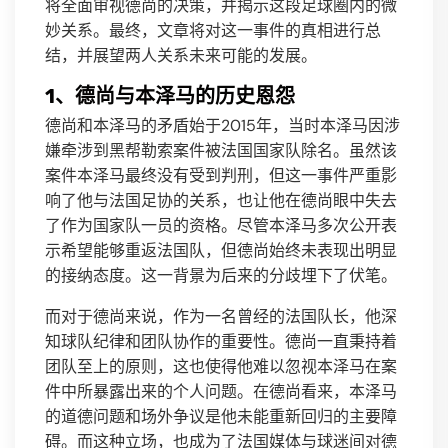
将全面审视德尚的决策，并揭示这段足球圈内的微
妙关系。最终，文章将对这一事件的真相进行总
结，并展望两人关系未来可能的发展。
1、德尚与本泽马的历史恩怨
德尚和本泽马的矛盾始于2015年，当时本泽马因涉
嫌牵涉到黑帮勒索案件被法国国家队除名。虽然该
案件本泽马最终没有受到判刑，但这一事件严重影
响了他与法国足协的关系，也让他在德尚眼中失去
了作为国家队一员的资格。尽管本泽马多次公开表
示希望能够重返法国队，但德尚始终未表现出明显
的接纳态度。这一背景为后来的分歧埋下了伏笔。
而对于德尚来说，作为一名曾经的法国队长，他深
知球队纪律和团队协作的重要性。德尚一直秉持着
团队至上的原则，这也使得他难以忽视本泽马在案
件中所暴露出来的个人问题。在德尚看来，本泽马
的道德问题和场外争议是他未能重新回归的主要障
碍。而这种立场，也成为了法国媒体与球迷间对德