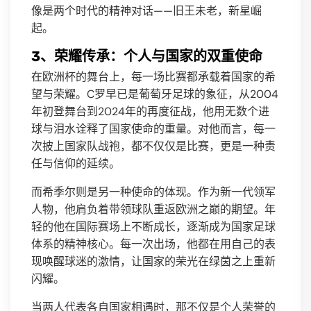
像是两个时代的精神对话——旧王未老，新星崛
起。
3、荣耀传承：个人与国家的双重使命
在欧洲杯的舞台上，每一场比赛都承载着国家的希
望与荣耀。C罗早已是葡萄牙足球的象征，从2004
年初登舞台到2024年的再度征战，他用无数个进
球与泪水诠释了国家使命的重量。对他而言，每一
次披上国家队战袍，都不仅仅是比赛，更是一种责
任与信仰的延续。
而希季尔则是另一种使命的体现。作为新一代领军
人物，他肩负着带领球队重返欧洲之巅的期望。年
轻的他在国际赛场上不断成长，逐渐成为国家足球
体系的精神核心。每一次出场，他都在用自己的表
现唤醒球迷的激情，让国家的荣光在绿茵之上重新
闪耀。
当两人代表各自国家相遇时，那不仅是个人荣誉的