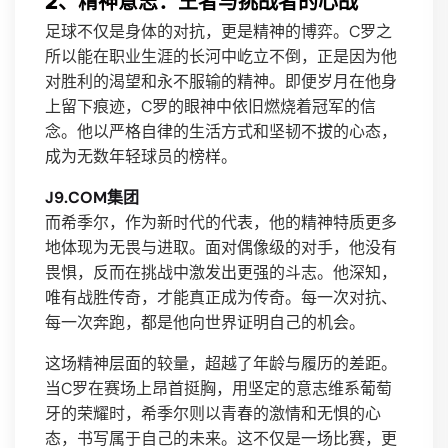
2、精神意志：王者与挑战者的心战
足球不仅是身体的对抗，更是精神的博弈。C罗之
所以能在职业生涯的长河中屹立不倒，正是因为他
对胜利的渴望和永不服输的精神。即便岁月在他身
上留下痕迹，C罗的眼神中依旧燃烧着冠军的信
念。他以严格自律的生活方式和坚韧不拔的心态，
成为无数年轻球员的榜样。
J9.COM集团
而希季尔，作为新时代的代表，他的精神特质更多
地体现为无畏与进取。面对偶像级的对手，他没有
畏惧，反而在挑战中激发出更强的斗志。他深知，
唯有战胜传奇，才能真正成为传奇。每一次对抗、
每一次奔跑，都是他向世界证明自己的机会。
这场精神层面的较量，超越了年龄与履历的差距。
当C罗在赛场上昂首挺胸，用坚定的意志维系葡萄
牙的荣耀时，希季尔则以青春的激情和无惧的心
态，书写属于自己的未来。这不仅是一场比赛，更