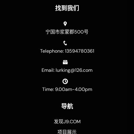
找到我们
宁国市浆蒙郡500号
Telephone: 13594780361
Email: lurking@126.com
Time: 9.00am-4.00pm
导航
发现J9.COM
项目展示